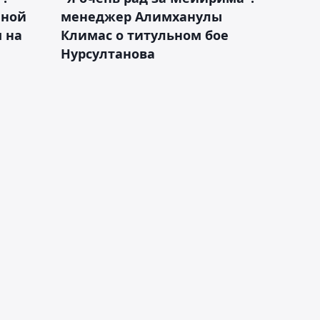
чной
менеджер Алимханулы
 на
Климас о титульном бое
Нурсултанова