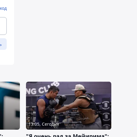
ход
ь
13:05, Сегодня
:
"Я очень рад за Мейирима":