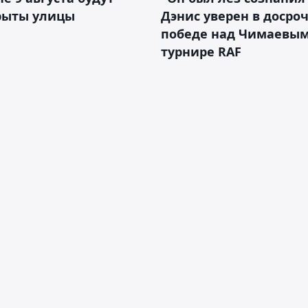
рыты улицы
Дэнис уверен в досро
победе над Чимаевым
турнире RAF