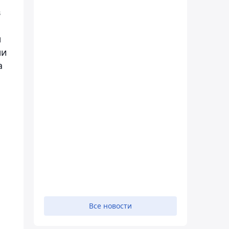
в
м
ли
а
Все новости