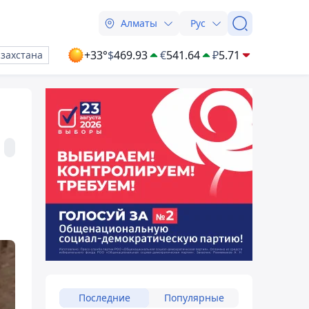
Алматы
Рус
+33°
$
469.93
€
541.64
₽
5.71
азахстана
Последние
Популярные