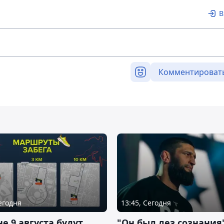
В
Комментироват
Сегодня
13:45, Сегодня
не 9 августа будут
"Он был лез сознания"