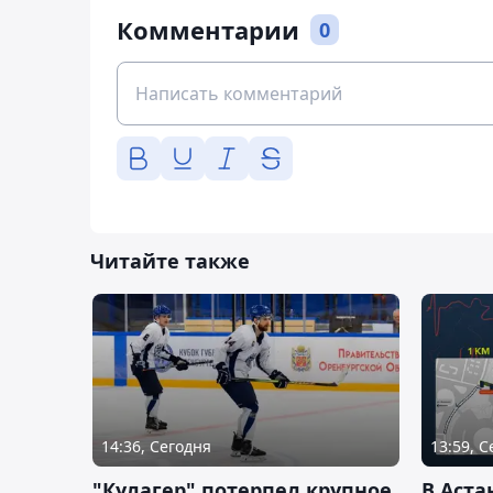
Комментарии
0
Читайте также
14:36, Сегодня
13:59, 
"Кулагер" потерпел крупное
В Аста