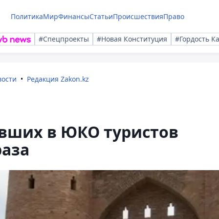
Политика
Мир
Финансы
Статьи
Происшествия
Право
#Спецпроекты
#Новая Конституция
#Гордость К
вости
Редакция Zakon.kz
вших в ЮКО туристов
раза