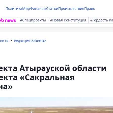
Политика
Мир
Финансы
Статьи
Происшествия
Право
#Спецпроекты
#Новая Конституция
#Гордость К
вости
Редакция Zakon.kz
екта Атырауской области
екта «Сакральная
на»