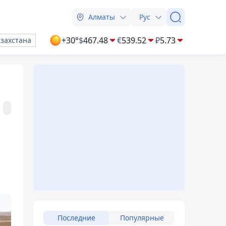
Алматы
Рус
+30°
$
467.48
€
539.52
₽
5.73
азахстана
Последние
Популярные