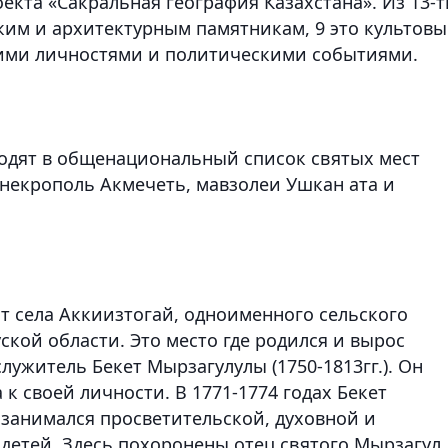
кта «Сакральная география Казахстана». Из 13-т
ким и архитектурным памятникам, 9 это культовы
кими личностями и политическими событиями.
ходят в общенациональный список святых мест
 некрополь Акмечеть, мавзолеи Ушкан ата и
от села Аккиизтогай, одноименного сельского
кой области. Это место где родился и вырос
лужитель Бекет Мырзагулулы (1750-1813гг.). Он
к своей личности. В 1771-1774 годах Бекет
занимался просветительской, духовной и
детей. Здесь похоронены отец святого Мырзагул,