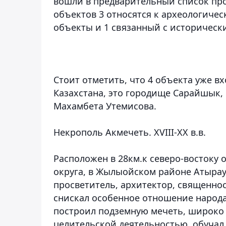
вошли в предварительный список прое
объектов 3 относятся к археологичес
объекты и 1 связанный с историчес
Стоит отметить, что 4 объекта уже в
Казахстана, это городище Сарайшык,
Махамбета Утемисова.
Некрополь Акмечеть. XVIII-XX в.в.
Расположен в 28км.к северо-востоку 
округа, в Жылыойском районе Атыраус
просветитель, архитектор, священнос
снискал особенное отношение народа 
построил подземную мечеть, широко 
целительской деятельностью, обучал 