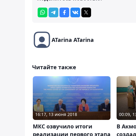
ATarina ATarina
Читайте также
16:17, 13 июня 2018
00:09, 
МКС озвучило итоги
В Акм
реализации первого этапа
создад