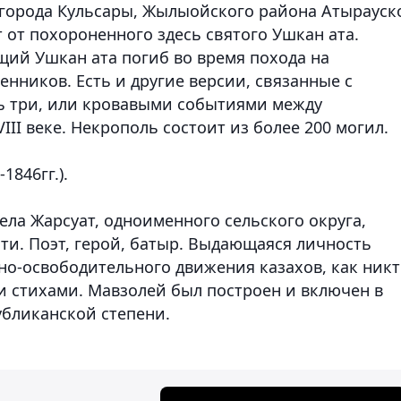
т города Кульсары, Жылыойского района Атырауск
 от похороненного здесь святого Ушкан ата.
щий Ушкан ата погиб во время похода на
енников. Есть и другие версии, связанные с
ь три, или кровавыми событиями между
II веке. Некрополь состоит из более 200 могил.
846гг.).
села Жарсуат, одноименного сельского округа,
ти. Поэт, герой, батыр. Выдающаяся личность
о-освободительного движения казахов, как никт
и стихами. Мавзолей был построен и включен в
бликанской степени.