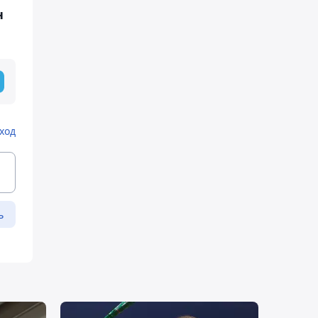
н
ход
ь