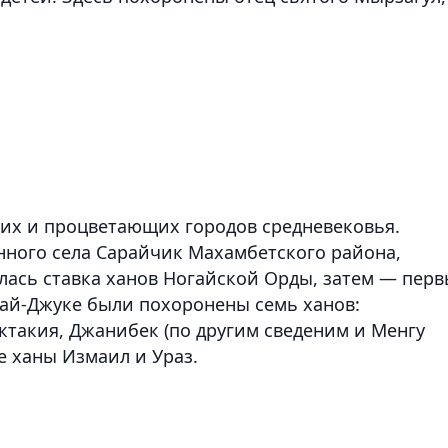
их и процветающих городов средневековья.
нного села Сарайчик Махамбетского района,
лась ставка ханов Ногайской Орды, затем — пер
арай-Джуке были похоронены семь ханов:
ктакия, Джанибек (по другим сведеним и Менгу
е ханы Измаил и Ураз.