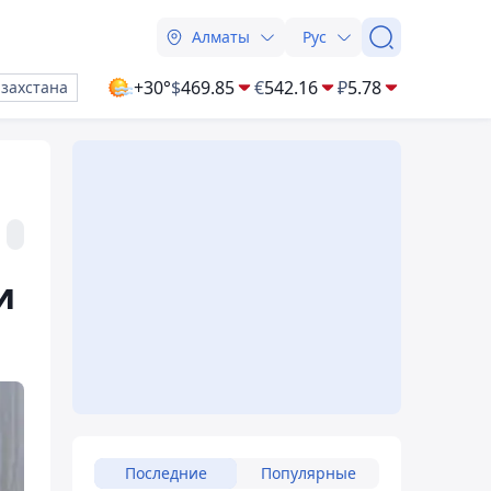
Алматы
Рус
+30°
$
469.85
€
542.16
₽
5.78
азахстана
и
Последние
Популярные