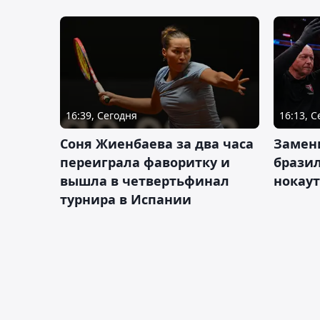
16:39, Сегодня
16:13, 
Соня Жиенбаева за два часа
Замен
переиграла фаворитку и
брази
вышла в четвертьфинал
нокау
турнира в Испании