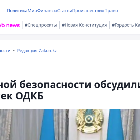
Политика
Мир
Финансы
Статьи
Происшествия
Право
#Спецпроекты
#Новая Конституция
#Гордость К
вости
Редакция Zakon.kz
ной безопасности обсудил
сек ОДКБ