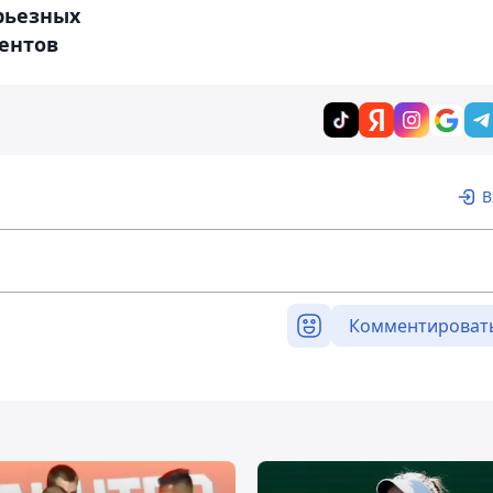
рьезных
ентов
В
Комментироват