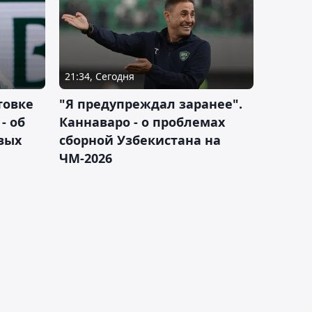
21:34, Сегодня
товке
"Я предупреждал заранее".
- об
Каннаваро - о проблемах
вых
сборной Узбекистана на
ЧМ-2026