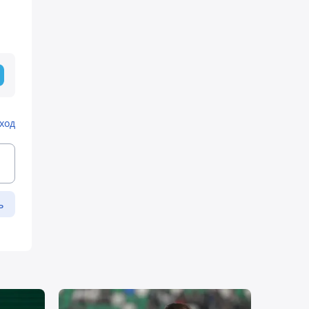
ход
ь