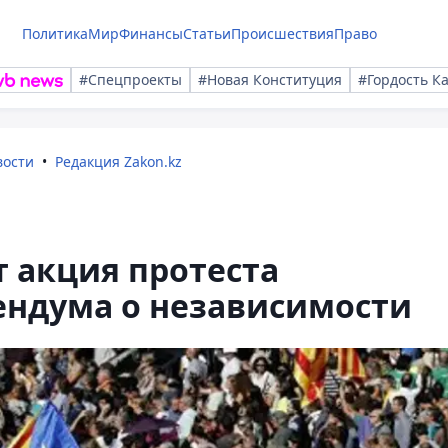
Политика
Мир
Финансы
Статьи
Происшествия
Право
#Спецпроекты
#Новая Конституция
#Гордость К
вости
Редакция Zakon.kz
 акция протеста
ендума о независимости