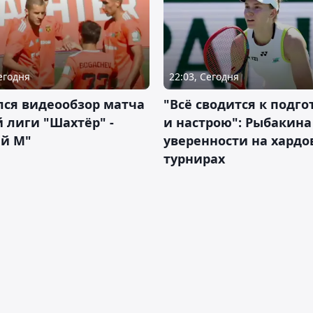
Сегодня
22:03, Сегодня
лся видеообзор матча
"Всё сводится к подго
 лиги "Шахтёр" -
и настрою": Рыбакина 
ий М"
уверенности на хардо
турнирах