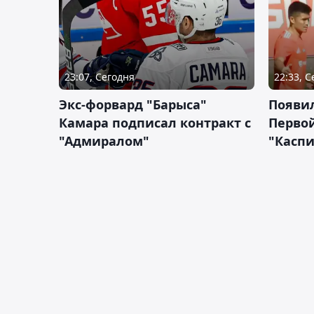
23:07, Сегодня
22:33, 
Экс-форвард "Барыса"
Появи
Камара подписал контракт с
Первой
"Адмиралом"
"Касп