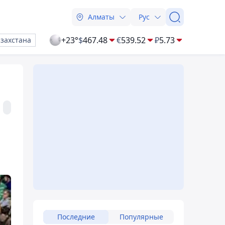
Алматы
Рус
+23°
$
467.48
€
539.52
₽
5.73
азахстана
Последние
Популярные