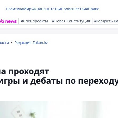
Политика
Мир
Финансы
Статьи
Происшествия
Право
#Спецпроекты
#Новая Конституция
#Гордость К
вости
Редакция Zakon.kz
а проходят
гры и дебаты по переход