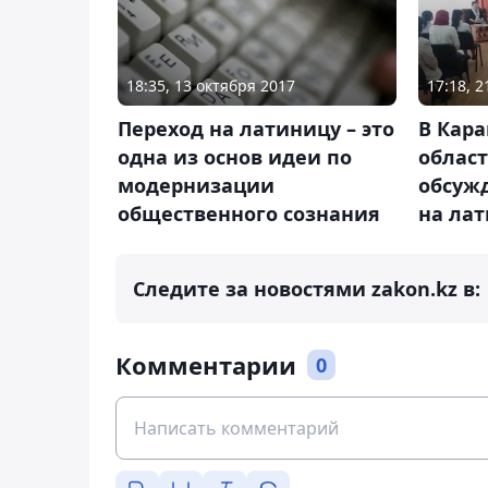
18:35, 13 октября 2017
17:18, 
Переход на латиницу – это
В Кар
одна из основ идеи по
област
модернизации
обсуж
общественного сознания
на ла
Следите за новостями zakon.kz в:
Комментарии
0