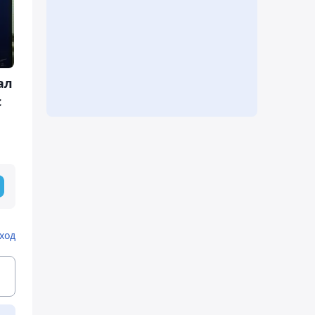
ал
с
ход