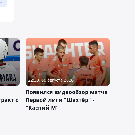
ь
22:33, 06 августа 2026
Появился видеообзор матча
ракт с
Первой лиги "Шахтёр" -
"Каспий М"