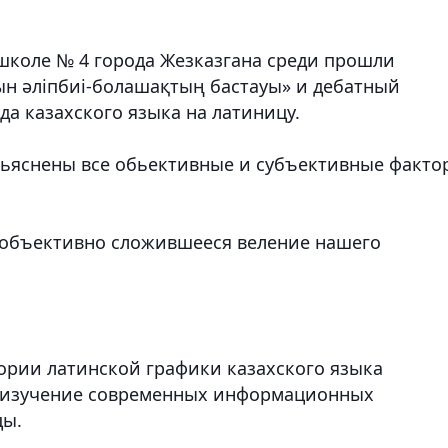
школе № 4 города Жезказгана среди прошли
ын әліпбиі-болашақтың бастауы» и дебатный
а казахского языка на латиницу.
зьяснены все обьективные и субъективные факто
 объективно сложившееся веление нашего
тории латинской графики казахского языка
о изучение современных информационных
цы.