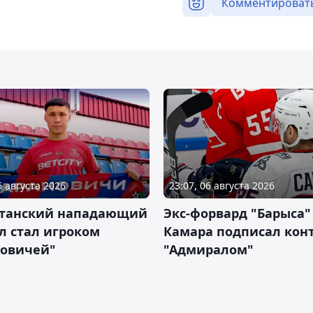
Комментироват
6 августа 2026
23:07, 06 августа 2026
станский нападающий
Экс-форвард "Барыса"
л стал игроком
Камара подписал конт
новичей"
"Адмиралом"