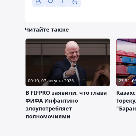
Читайте также
00:10, 07 августа 2026
23:34, 0
В FIFPRO заявили, что глава
Казах
ФИФА Инфантино
Тореку
злоупотребляет
"Бара
полномочиями