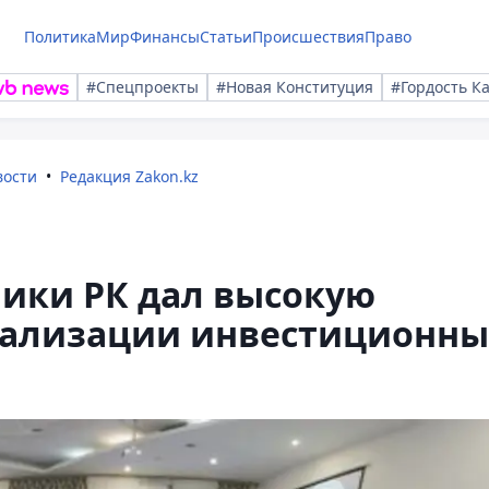
Политика
Мир
Финансы
Статьи
Происшествия
Право
#Спецпроекты
#Новая Конституция
#Гордость К
вости
Редакция Zakon.kz
ики РК дал высокую
реализации инвестиционны