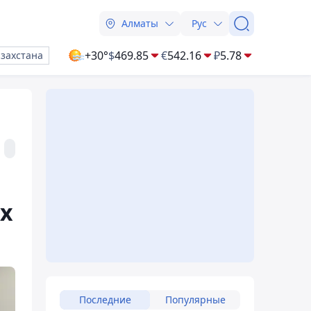
Алматы
Рус
+30°
$
469.85
€
542.16
₽
5.78
азахстана
х
Последние
Популярные