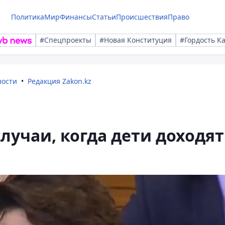
Политика
Мир
Финансы
Статьи
Происшествия
Право
#Спецпроекты
#Новая Конституция
#Гордость К
вости
Редакция Zakon.kz
лучаи, когда дети доходят