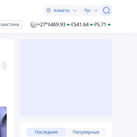
Алматы
Рус
+27°
$
469.93
€
541.64
₽
5.71
азахстана
Последние
Популярные