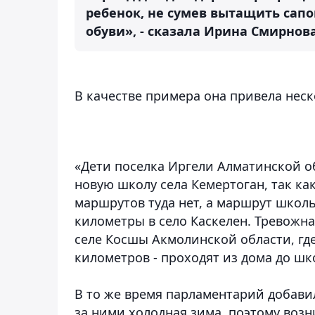
ребенок, не сумев вытащить сапо
обуви», - сказала Ирина Смирнова
В качестве примера она привела неск
«Дети поселка Иргели Алматинской об
новую школу села Кемертоган, так ка
маршрутов туда нет, а маршрут школь
километры в село Каскелен. Тревожна
селе Косшы Акмолинской области, гд
километров - проходят из дома до шко
В то же время парламентарий добавил
за ними холодная зима, поэтому возн