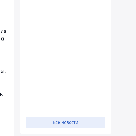
ала
10
ы.
сь
Все новости