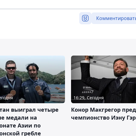
Комментироват
Сегодня
16:29, Сегодня
тан выиграл четыре
Конор Макгрегор пре
ые медали на
чемпионство Иэну Гэ
онате Азии по
онской гребле