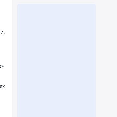
и,
е»
ях