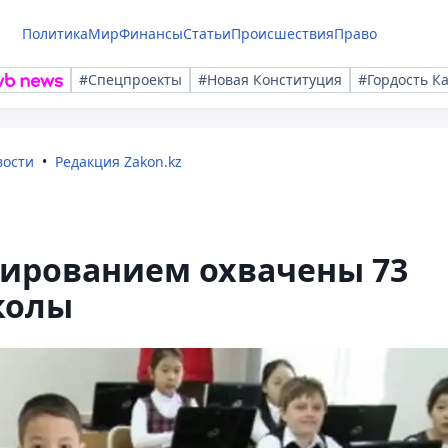
Политика
Мир
Финансы
Статьи
Происшествия
Право
#Спецпроекты
#Новая Конституция
#Гордость К
вости
Редакция Zakon.kz
ированием охвачены 73
колы