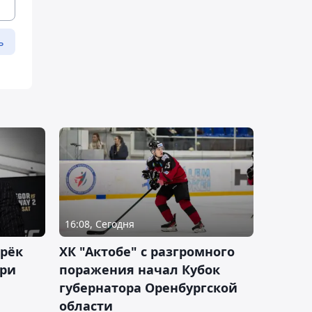
ь
16:08, Сегодня
дрёк
ХК "Актобе" с разгромного
рри
поражения начал Кубок
губернатора Оренбургской
области