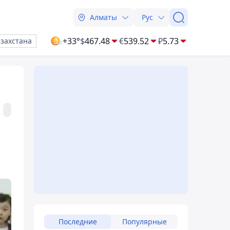
Алматы
Рус
+33°
$
467.48
€
539.52
₽
5.73
азахстана
Последние
Популярные