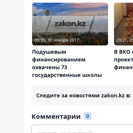
09:30, 30 ноября 2017
23:21, 
Подушевым
В ВКО
финансированием
проек
охвачены 73
финан
государственные школы
Следите за новостями zakon.kz в:
Комментарии
0