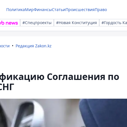
Политика
Мир
Финансы
Статьи
Происшествия
Право
#Спецпроекты
#Новая Конституция
#Гордость К
вости
Редакция Zakon.kz
ификацию Соглашения по
СНГ