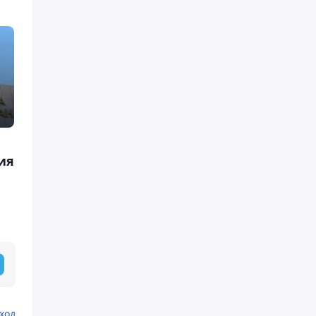
ия
ход