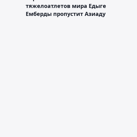
тяжелоатлетов мира Едыге
Емберды пропустит Азиаду