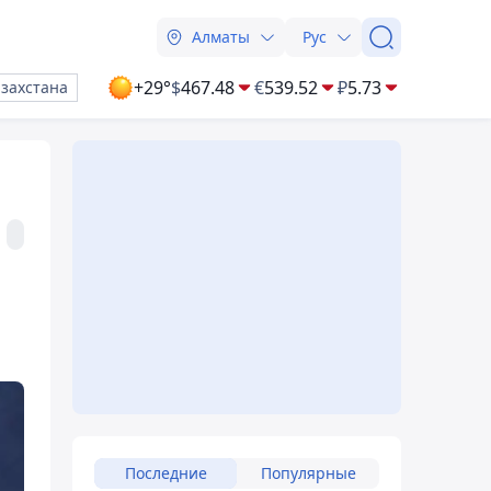
Алматы
Рус
+29°
$
467.48
€
539.52
₽
5.73
азахстана
Последние
Популярные