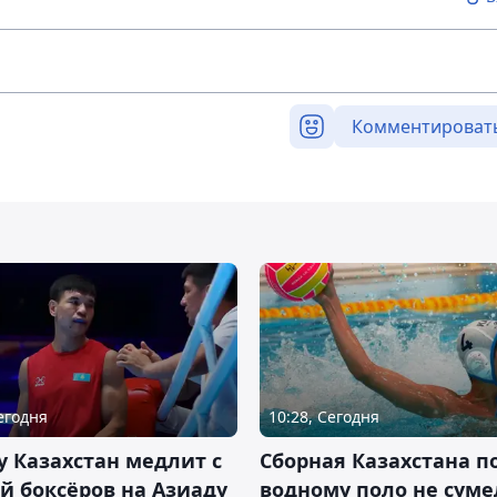
Комментироват
Сегодня
10:28, Сегодня
 Казахстан медлит с
Сборная Казахстана п
й боксёров на Азиаду
водному поло не суме