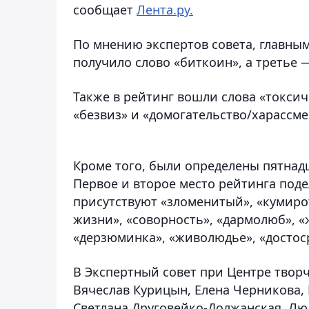
сообщает
Лента.ру.
По мнению экспертов совета, главным
получило слово «биткоин», а третье 
Также в рейтинг вошли слова «токсичн
«безвиз» и «домогательство/харассме
Кроме того, были определены пятнадц
Первое и второе место рейтинга поде
присутствуют «зломенитый», «кумиро
жизни», «соворность», «дармолюб», 
«дерзюминка», «живолюдье», «достос
В Экспертный совет при Центре творч
Вячеслав Курицын, Елена Черникова,
Светлана Друговейко-Должанская, Люд