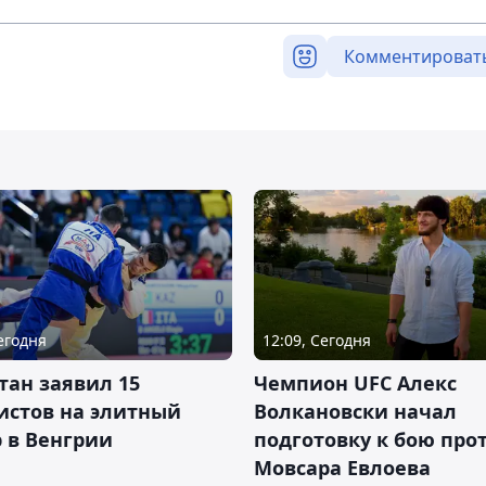
Комментироват
Сегодня
12:09, Сегодня
тан заявил 15
Чемпион UFC Алекс
истов на элитный
Волкановски начал
 в Венгрии
подготовку к бою про
Мовсара Евлоева