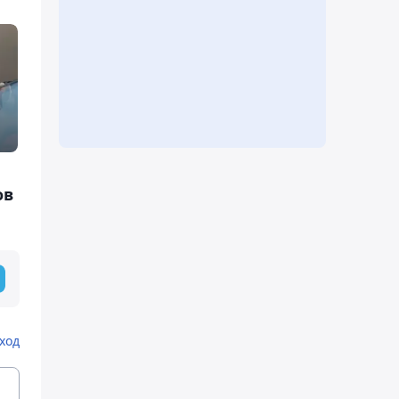
ов
ход