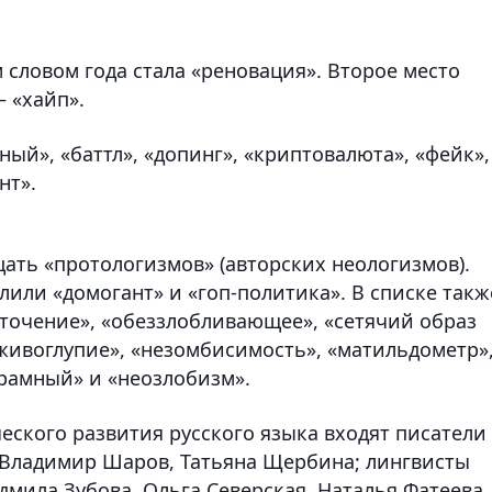
 словом года стала «реновация». Второе место
— «хайп».
ый», «баттл», «допинг», «криптовалюта», «фейк»,
нт».
ать «протологизмов» (авторских неологизмов).
лили «домогант» и «гоп-политика». В списке такж
точение», «обеззлобливающее», «сетячий образ
«живоглупие», «незомбисимость», «матильдометр»
рамный» и «неозлобизм».
еского развития русского языка входят писатели
 Владимир Шаров, Татьяна Щербина; лингвисты
мила Зубова, Ольга Северская, Наталья Фатеева,