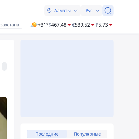
Алматы
Рус
+31°
$
467.48
€
539.52
₽
5.73
азахстана
Последние
Популярные