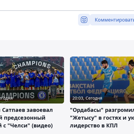
Комментироват
Сегодня
20:03, Сегодня
 Сатпаев завоевал
"Ордабасы" разгроми
й предсезонный
"Жетысу" в гостях и у
 с "Челси" (видео)
лидерство в КПЛ