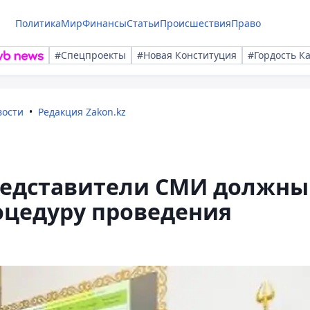
Политика
Мир
Финансы
Статьи
Происшествия
Право
#Спецпроекты
#Новая Конституция
#Гордость К
вости
Редакция Zakon.kz
редставители СМИ должны
оцедуру проведения