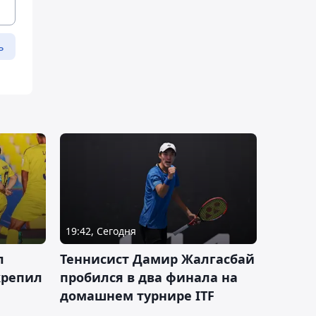
ь
19:42, Сегодня
л
Теннисист Дамир Жалгасбай
крепил
пробился в два финала на
домашнем турнире ITF