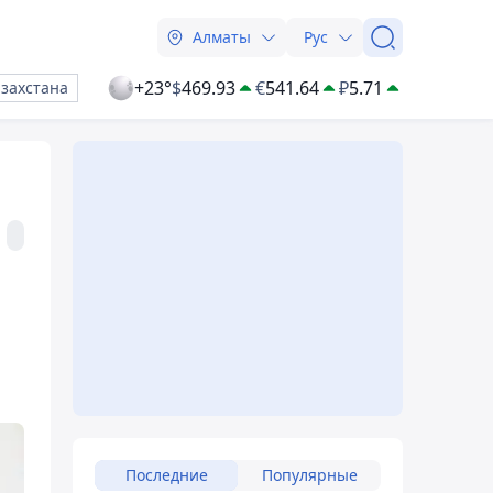
Алматы
Рус
+23°
$
469.93
€
541.64
₽
5.71
азахстана
Последние
Популярные