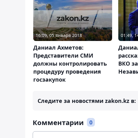
16:09, 05 января 2018
01:49, 
Даниал Ахметов:
Даниа
Представители СМИ
расска
должны контролировать
ВКО за
процедуру проведения
Незав
госзакупок
Следите за новостями zakon.kz в:
Комментарии
0