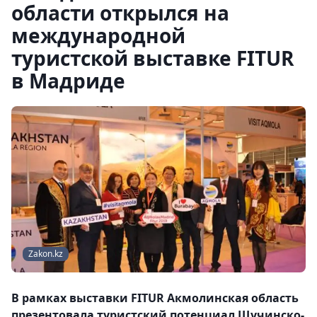
области открылся на
международной
туристской выставке FITUR
в Мадриде
Zakon.kz
В рамкаx выставки FITUR Акмолинская область
презентовала туристский потенциал Щучинско-