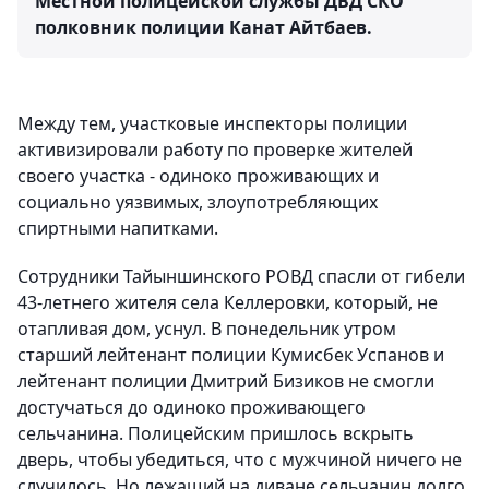
Местной полицейской службы ДВД СКО
полковник полиции Канат Айтбаев.
Между тем, участковые инспекторы полиции
активизировали работу по проверке жителей
своего участка - одиноко проживающих и
социально уязвимых, злоупотребляющих
спиртными напитками.
Сотрудники Тайыншинского РОВД спасли от гибели
43-летнего жителя села Келлеровки, который, не
отапливая дом, уснул. В понедельник утром
старший лейтенант полиции Кумисбек Успанов и
лейтенант полиции Дмитрий Бизиков не смогли
достучаться до одиноко проживающего
сельчанина.
Полицейским пришлось вскрыть
дверь, чтобы убедиться, что с мужчиной ничего не
случилось. Но лежащий на диване сельчанин долго