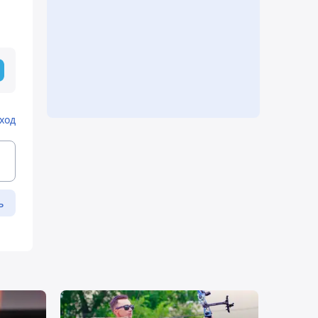
ход
ь