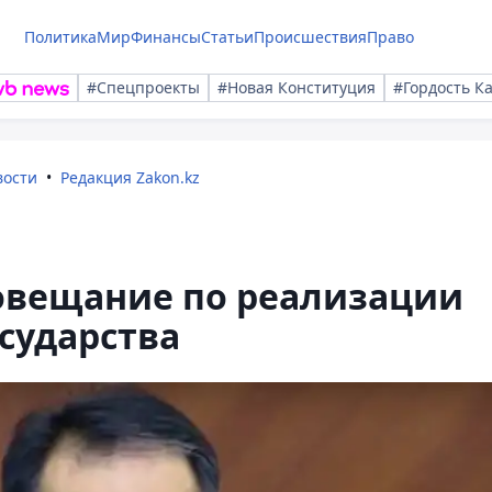
Политика
Мир
Финансы
Статьи
Происшествия
Право
#Спецпроекты
#Новая Конституция
#Гордость К
вости
Редакция Zakon.kz
совещание по реализации
сударства