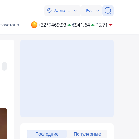
Алматы
Рус
+32°
$
469.93
€
541.64
₽
5.71
азахстана
Последние
Популярные