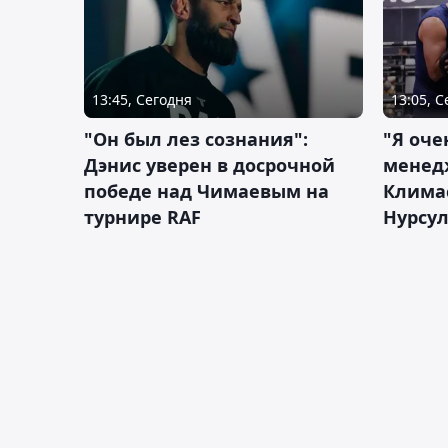
13:45, Сегодня
13:05, 
"Он был лез сознания":
"Я оче
Дэнис уверен в досрочной
менед
победе над Чимаевым на
Климас
турнире RAF
Нурсу