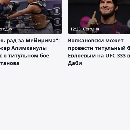
Сегодня
12:23, Сегодня
нь рад за Мейирима":
Волкановски может
жер Алимханулы
провести титульный б
 о титульном бое
Евлоевым на UFC 333 в
лтанова
Даби