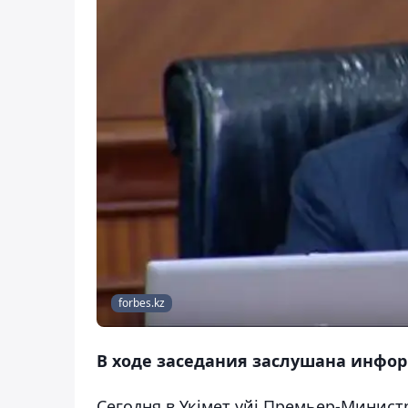
forbes.kz
В ходе заседания заслушана инфо
Сегодня в Үкімет үйі Премьер-Минис