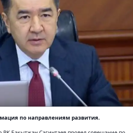
рмация по направлениям развития.
тр РК Бакытжан Сагинтаев провел совещание по