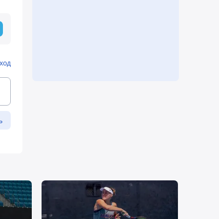
ход
ь