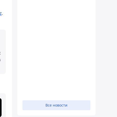
z
.
с
в
Все новости