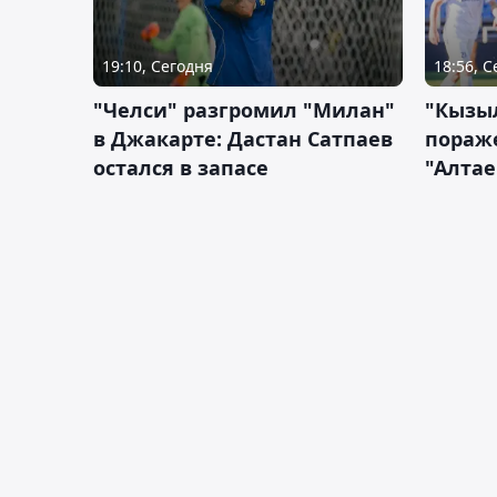
19:10, Сегодня
18:56, 
"Челси" разгромил "Милан"
"Кызыл
в Джакарте: Дастан Сатпаев
пораже
остался в запасе
"Алтае