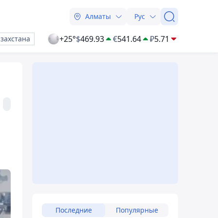
Алматы
Рус
+25°
$
469.93
€
541.64
₽
5.71
азахстана
Последние
Популярные