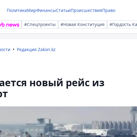
Политика
Мир
Финансы
Статьи
Происшествия
Право
#Спецпроекты
#Новая Конституция
#Гордость К
вости
Редакция Zakon.kz
ается новый рейс из
рт