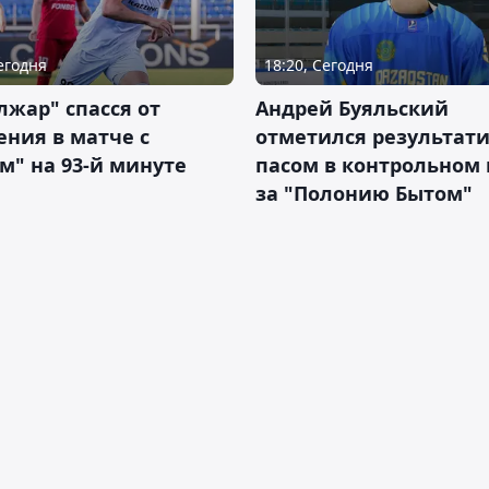
Сегодня
18:20, Сегодня
жар" спасся от
Андрей Буяльский
ния в матче с
отметился результат
м" на 93-й минуте
пасом в контрольном
за "Полонию Бытом"