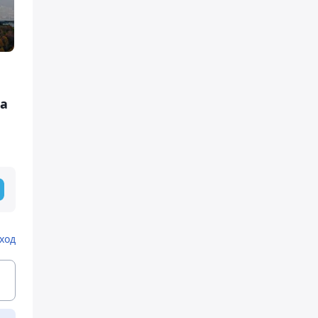
та
ход