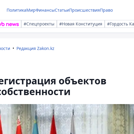
Политика
Мир
Финансы
Статьи
Происшествия
Право
#Спецпроекты
#Новая Конституция
#Гордость К
вости
Редакция Zakon.kz
регистрация объектов
собственности