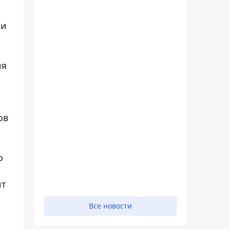
ии
ия
ов
ю
ит
Все новости