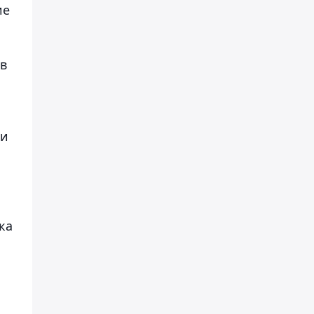
ие
ов
ти
ка