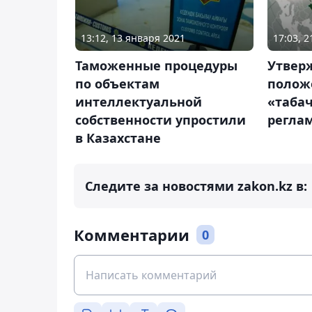
13:12, 13 января 2021
17:03, 2
Таможенные процедуры
Утвер
по объектам
полож
интеллектуальной
«табач
собственности упростили
регла
в Казахстане
Следите за новостями zakon.kz в:
Комментарии
0