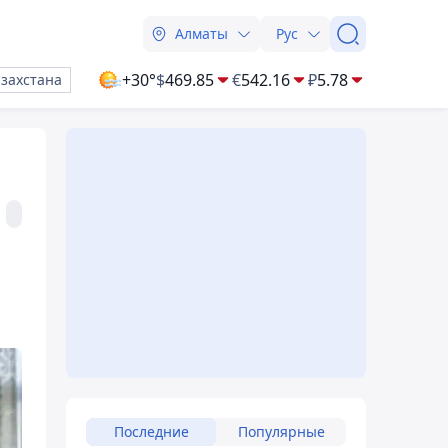
Алматы
Рус
+30°
$
469.85
€
542.16
₽
5.78
азахстана
Последние
Популярные