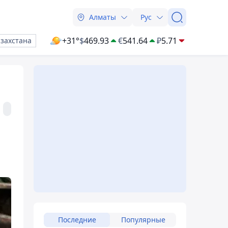
Алматы
Рус
+31°
$
469.93
€
541.64
₽
5.71
азахстана
Последние
Популярные