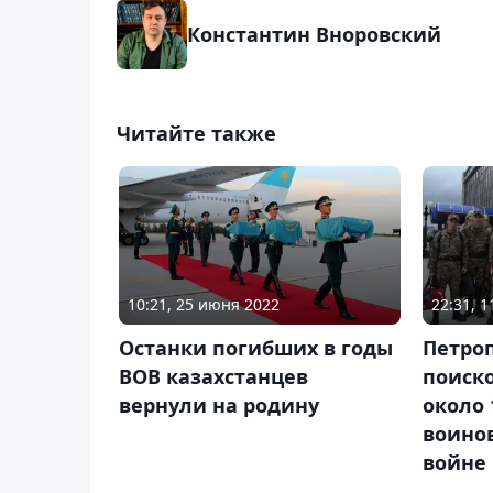
Константин Вноровский
Читайте также
10:21, 25 июня 2022
22:31, 1
Останки погибших в годы
Петро
ВОВ казахстанцев
поиск
вернули на родину
около 
воино
войне