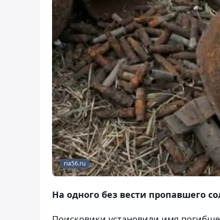
ria56.ru
На одного без вести пропавшего с
Поисковики установили имя погибшег