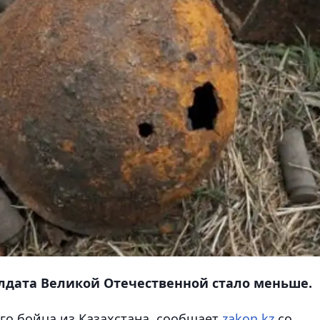
олдата Великой Отечественной стало меньше.
о бойца из Казахстана,
сообщает
zakon.kz
со