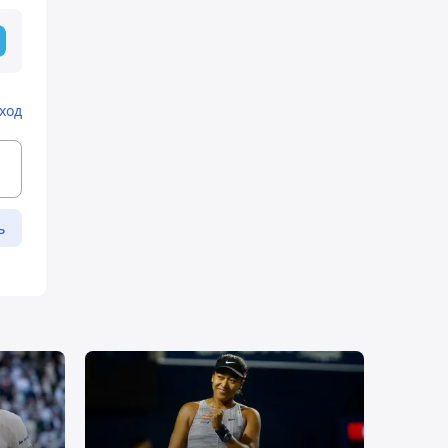
ход
ь