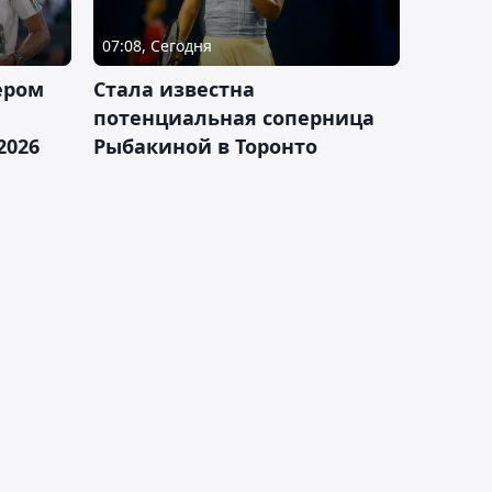
07:08, Сегодня
ером
Cтала известна
а
потенциальная соперница
2026
Рыбакиной в Торонто