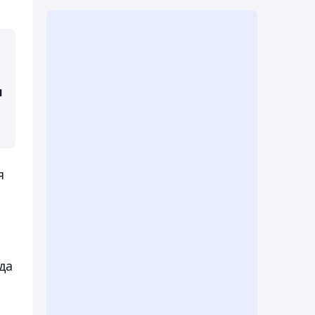
я
я
да