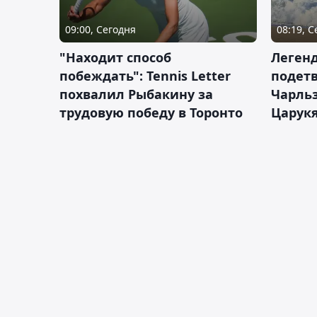
09:00, Сегодня
08:19, 
"Находит способ
Легенд
побеждать": Tennis Letter
подетв
похвалил Рыбакину за
Чарль
трудовую победу в Торонто
Царук