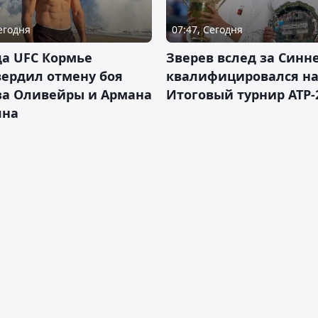
Сегодня
07:47, Сегодня
а UFC Кормье
Зверев вслед за Синн
ердил отмену боя
квалифицировался н
за Оливейры и Армана
Итоговый турнир ATP-
яна