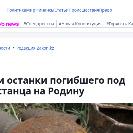
Политика
Мир
Финансы
Статьи
Происшествия
Право
#Спецпроекты
#Новая Конституция
#Гордость К
вости
Редакция Zakon.kz
и останки погибшего под
танца на Родину