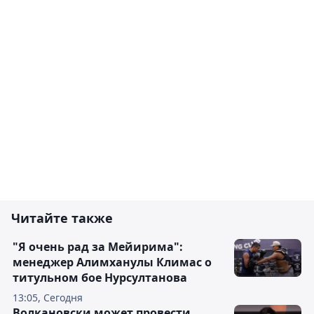
Читайте также
"Я очень рад за Мейирима":
менеджер Алимханулы Климас о
титульном бое Нурсултанова
13:05, Сегодня
Волкановски может провести