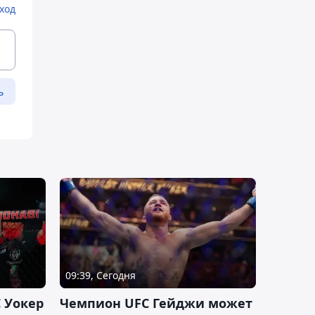
ход
ь
09:39, Сегодня
 Уокер
Чемпион UFC Гейджи может