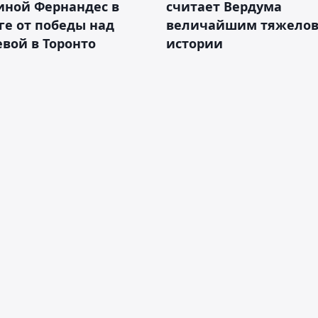
иной Фернандес в
считает Вердума
ге от победы над
величайшим тяжелов
вой в Торонто
истории