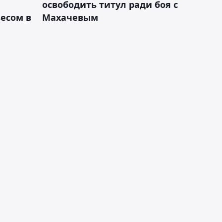
освободить титул ради боя с
есом в
Махачевым