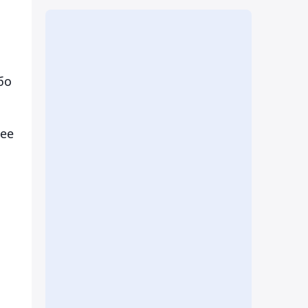
бо
 ее