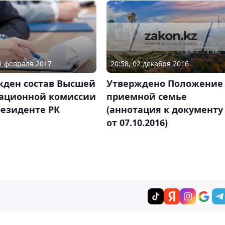
20:58, 02 декабря 2016
01 февраля 2017
Утверждено Положение
жден состав Высшей
приемной семье
тационной комиссии
(аннотация к документу
резиденте РК
от 07.10.2016)