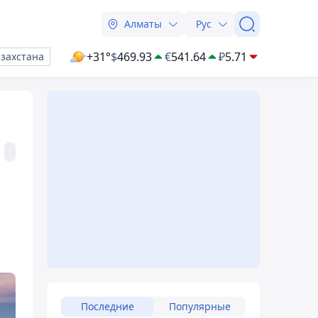
Алматы
Рус
+31°
$
469.93
€
541.64
₽
5.71
азахстана
Последние
Популярные