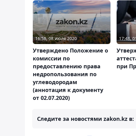
16:58, 08 июля 2020
17:48, 
Утверждено Положение о
Утвер
комиссии по
аттес
предоставлению права
при П
недропользования по
углеводородам
(аннотация к документу
от 02.07.2020)
Следите за новостями zakon.kz в: