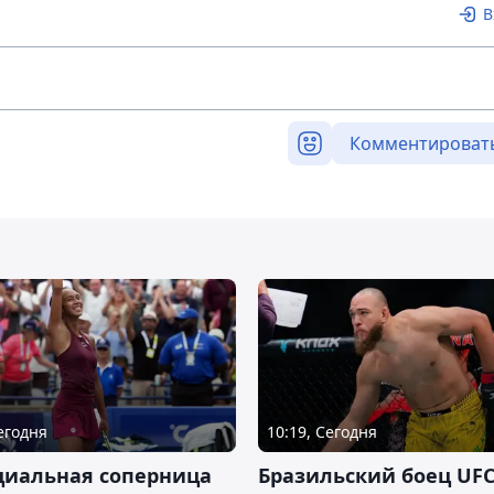
В
Комментироват
Сегодня
10:19, Сегодня
циальная соперница
Бразильский боец UFC