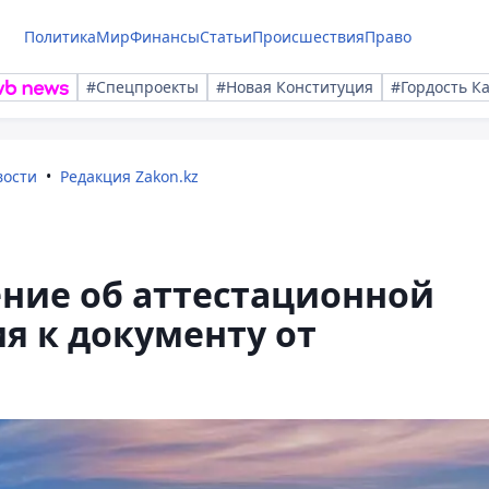
Политика
Мир
Финансы
Статьи
Происшествия
Право
#Спецпроекты
#Новая Конституция
#Гордость К
вости
Редакция Zakon.kz
ние об аттестационной
я к документу от