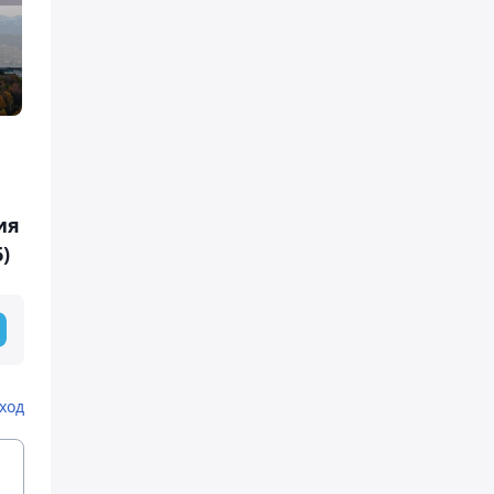
ия
)
ход