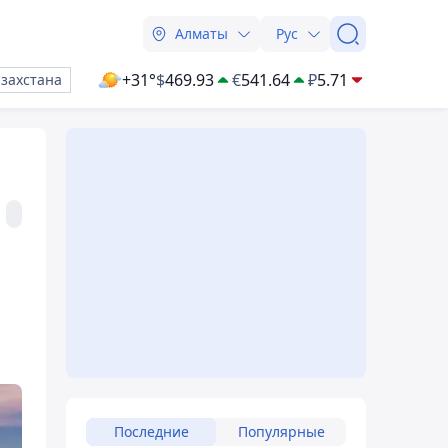
Алматы
Рус
+31°
$
469.93
€
541.64
₽
5.71
азахстана
Последние
Популярные