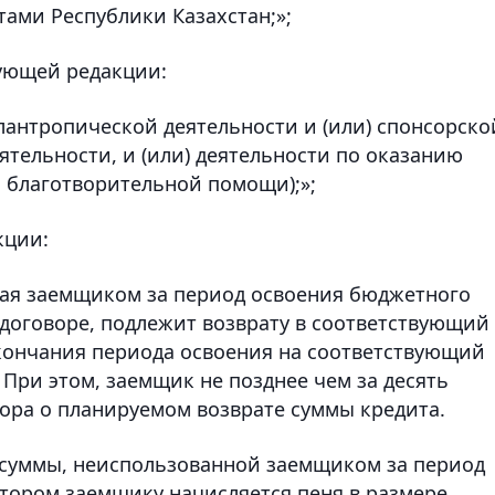
тами Республики Казахстан;»;
ующей редакции:
лантропической деятельности и (или) спонсорско
еятельности, и (или) деятельности по оказанию
Н благотворительной помощи);»;
кции:
ная заемщиком за период освоения бюджетного
 договоре, подлежит возврату в соответствующий
окончания периода освоения на соответствующий
При этом, заемщик не позднее чем за десять
ора о планируемом возврате суммы кредита.
 суммы, неиспользованной заемщиком за период
тором заемщику начисляется пеня в размере,