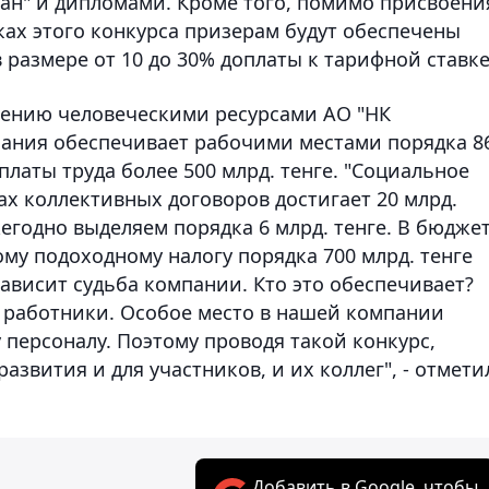
ан" и дипломами. Кроме того, помимо присвоени
ках этого конкурса призерам будут обеспечены
размере от 10 до 30% доплаты к тарифной ставке
лению человеческими ресурсами АО "НК
пания обеспечивает рабочими местами порядка 8
латы труда более 500 млрд. тенге. "Социальное
х коллективных договоров достигает 20 млрд.
егодно выделяем порядка 6 млрд. тенге. В бюдже
му подоходному налогу порядка 700 млрд. тенге
зависит судьба компании. Кто это обеспечивает?
 работники. Особое место в нашей компании
персоналу. Поэтому проводя такой конкурс,
азвития и для участников, и их коллег", - отмети
Добавить в Google, чтобы