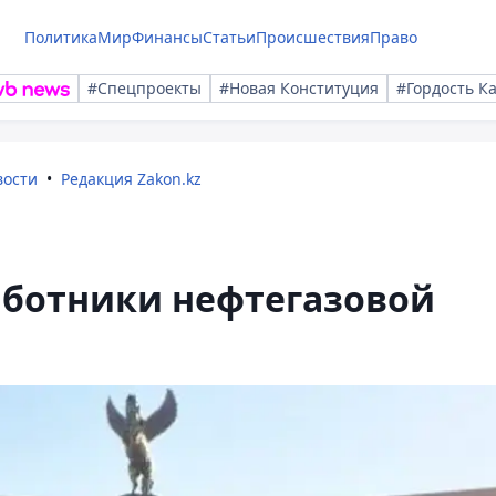
Политика
Мир
Финансы
Статьи
Происшествия
Право
#Спецпроекты
#Новая Конституция
#Гордость К
вости
Редакция Zakon.kz
ботники нефтегазовой