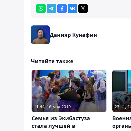
Данияр Кунафин
Читайте также
11:44, 16 мая 2019
23:41, 
Семья из Экибастуза
Военна
стала лучшей в
орган