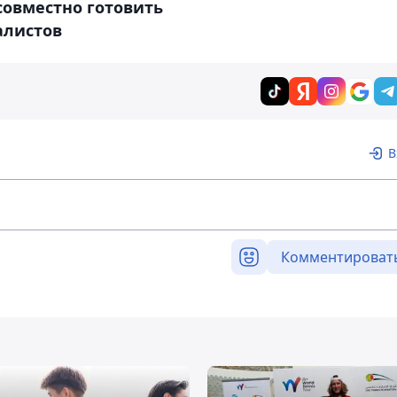
совместно готовить
алистов
В
Комментироват