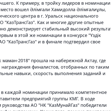
чшего. К примеру, в тройку лидеров в номинации
 место вошел Әлімғали Хамидолла Әлімғалиұлы,
ческого центра в г. Уральск национального
О "КазТрансГаз". Как и многие другие опытные
вно демонстрирует стабильный высокий результа
ервым в этой же номинации в конкурсе "Үздік
АО "КазТрансГаз" и в финале подтвердил свое
к маман-2018" прошла на набережной Актау, где
 награждения финалистов, отобранных по таким
льные навыки, скорость выполнения заданий и
й в каждой номинации принимало компетентное
ставители предприятий группы КМГ. В ходе
 руководства АО "НК "КазМунайГаз" победители