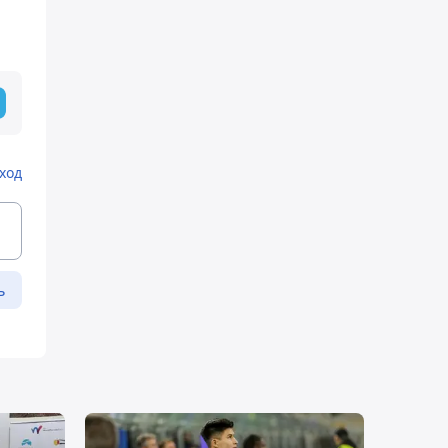
ход
ь