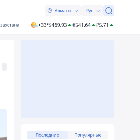
Алматы
Рус
+33°
$
469.93
€
541.64
₽
5.71
азахстана
Последние
Популярные