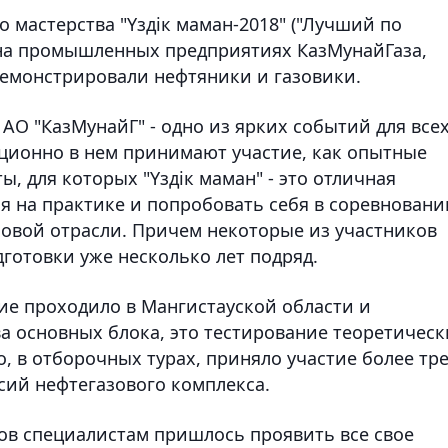
 мастерства "Үздік маман-2018" ("Лучший по
 на промышленных предприятиях КазМунайГаза,
емонстрировали нефтяники и газовики.
АО "КазМунайГ" - одно из ярких событий для все
ционно в нем принимают участие, как опытные
, для которых "Үздік маман" - это отличная
я на практике и попробовать себя в соревновани
овой отрасли. Причем некоторые из участников
отовки уже несколько лет подряд.
ие проходило в Мангистауской области и
ва основных блока, это тестирование теоретическ
о, в отборочных турах, приняло участие более тр
сий нефтегазового комплекса.
ов специалистам пришлось проявить все свое