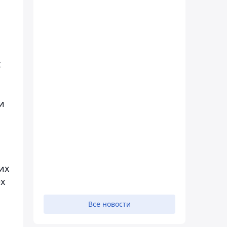
х
и
их
ех
Все новости