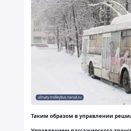
almaty-trolleybus.narod.ru
Таким образом в управлении решил
Управлением пассажирского трансп