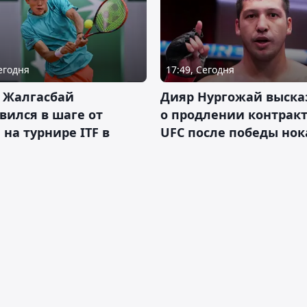
Сегодня
17:49, Сегодня
 Жалгасбай
Дияр Нургожай выска
вился в шаге от
о продлении контракт
 на турнире ITF в
UFC после победы но