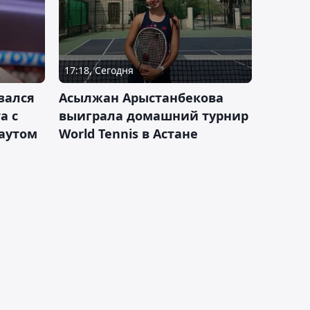
17:18, Сегодня
зался
Асылжан Арыстанбекова
а с
выиграла домашний турнир
каутом
World Tennis в Астане