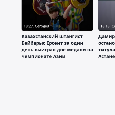
18:27, Сегодня
18:18, 
Казахстанский штангист
Дамир
Бейбарыс Ерсеит за один
остано
день выиграл две медали на
титула
чемпионате Азии
Астане