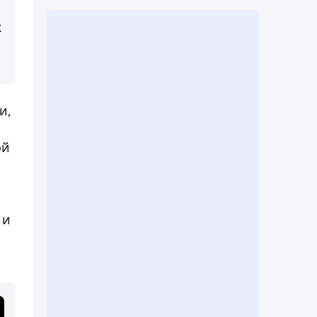
к
и,
ой
 и