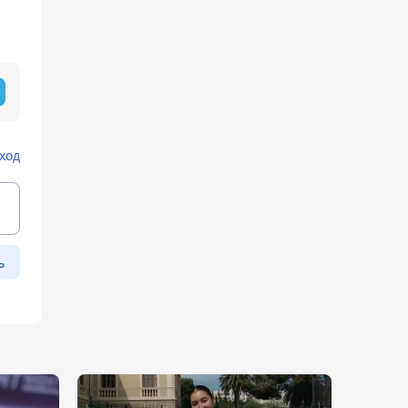
ход
ь