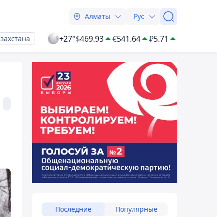
Алматы
Рус
+27°
$
469.93
€
541.64
₽
5.71
азахстана
Последние
Популярные