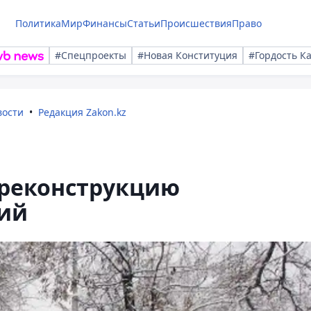
Политика
Мир
Финансы
Статьи
Происшествия
Право
#Спецпроекты
#Новая Конституция
#Гордость К
вости
Редакция Zakon.kz
 реконструкцию
ий