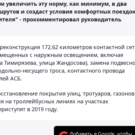
м увеличить эту норму, как минимум, в два
шрутов и создаст условия комфортных поездо
дителя" - прокомментировал руководитель
реконструкция 172,62 километров контактной сет
овмещенных с наружным освещением, включая
а Тимирязева, улица Жандосова), замена подвесн
одольно-несущего троса, контактного провода
лей АСБ.
сстановление покрытия улиц, тротуаров, газонов
я на троллейбусных линиях на участках
риступят в 2019 году.
Добавить в Google, чтобы