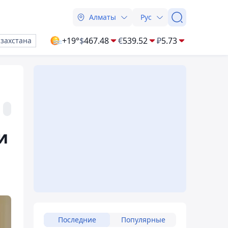
Алматы
Рус
+19°
$
467.48
€
539.52
₽
5.73
азахстана
и
Последние
Популярные