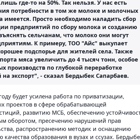
ишь где-то на 50%. Так нельзя. У нас есть
ния потребности в том же молоке и молочных
а имеется. Просто необходимо наладить сбор
ции предприятий по сбору молока и созданию
зъяснять сельчанам, что молоко они могут
риятиям. К примеру, ТОО "Айс" выкупает
 хорошее подспорье для жителей села. Также
порта мяса увеличить до 4 тысяч тонн, особое
х производств по глубокой переработке
на экспорт", - сказал Бердыбек Сапарбаев.
году будет усилена работа по приватизации,
х проектов в сфере обрабатывающей
тиций, развитию МСБ, обеспечению устойчивос
вым оборотом, пресечению нарушений прав
ьства, распространению методик и оснащению
качества образования в вузах и ссузах. Бердыб