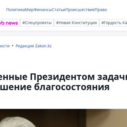
Политика
Мир
Финансы
Статьи
Происшествия
Право
#Спецпроекты
#Новая Конституция
#Гордость К
вости
Редакция Zakon.kz
ленные Президентом задач
чшение благосостояния