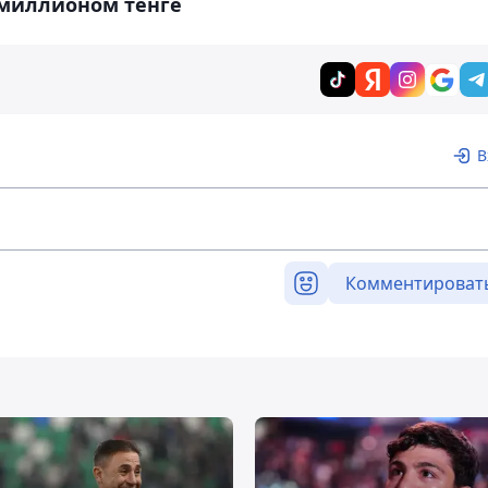
умиллионом тенге
В
Комментироват