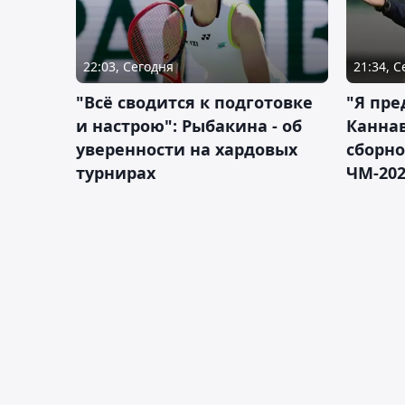
22:03, Сегодня
21:34, 
"Всё сводится к подготовке
"Я пре
и настрою": Рыбакина - об
Каннав
уверенности на хардовых
сборно
турнирах
ЧМ-20