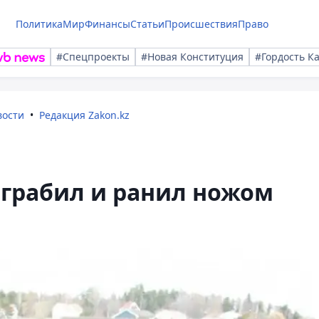
Политика
Мир
Финансы
Статьи
Происшествия
Право
#Спецпроекты
#Новая Конституция
#Гордость К
вости
Редакция Zakon.kz
ограбил и ранил ножом