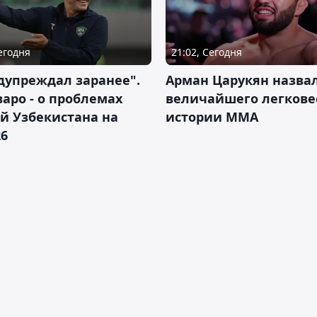
Сегодня
21:02, Сегодня
дупреждал заранее".
Арман Царукян назва
аро - о проблемах
величайшего легкове
й Узбекистана на
истории ММА
26