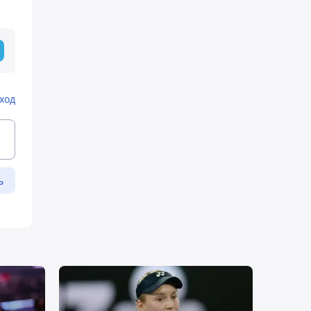
ход
ь