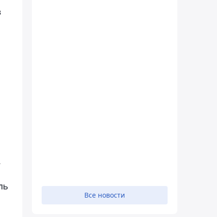
в
и
.
ль
Все новости