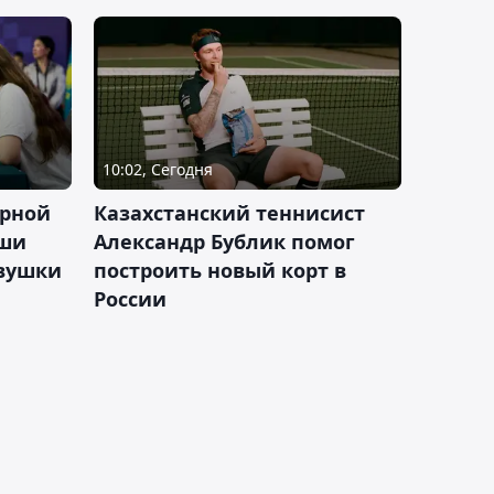
10:02, Сегодня
орной
Казахстанский теннисист
аши
Александр Бублик помог
евушки
построить новый корт в
России