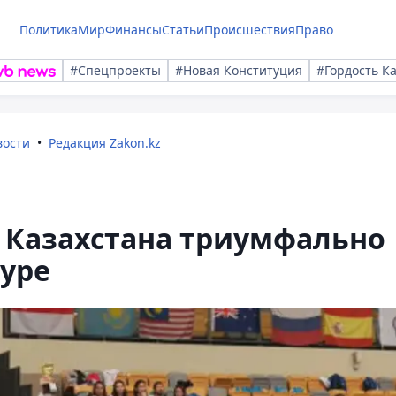
Политика
Мир
Финансы
Статьи
Происшествия
Право
#Спецпроекты
#Новая Конституция
#Гордость К
вости
Редакция Zakon.kz
 Казахстана триумфально
уре