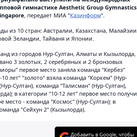
пповой гимнастике Aesthetic Group Gymnastics
Singapore
, передает МИА "
Казинформ
".
ды из 10 стран: Австралии, Казахстана, Малайзии
овой Зеландии, Тайваня и Японии.
нд из городов Нур-Султан, Алматы и Кызылорда,
евано 3 золотых, 2 серебряных и 2 бронзовых
иоры" первое место заняла команда "Кербез"
10 лет" "золото" взяла команда "Коркем" (Нур-
(Нур-Султан), команда "Талисман" (Нур-Султан),
рда); в категории "10-12 лет" первое место получ
е место - команда "Космос" (Нур-Султан); в
команда "Сейхун 2" (Кызылорда).
Добавить в Google, чтобы