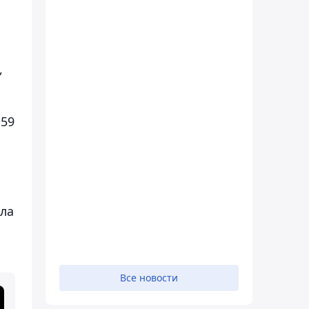
,
 59
ила
Все новости