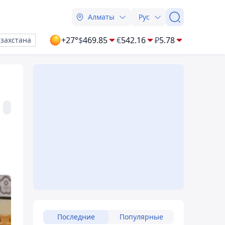
Алматы
Рус
+27°
$
469.85
€
542.16
₽
5.78
азахстана
Последние
Популярные