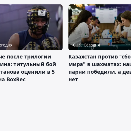
10:19, Сегодня
Сегодня
Казахстан против "сб
ые после трилогии
мира" в шахматах: н
ина: титульный бой
парни победили, а д
танова оценили в 5
нет
на BoxRec