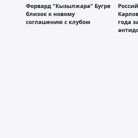
Форвард "Кызылжара" Бугре
Россий
близок к новому
Карлов
соглашению с клубом
года з
антид