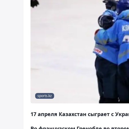
sports.kz
17 апреля Казахстан сыграет с Укр
Во французском Гренобле во второ