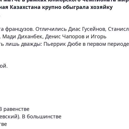
ная Казахстана крупно обыграла хозяйку
.
а французов. Отличились Диас Гусейнов, Станисл
, Мади Диxанбек, Денис Чапоров и Игорь
ить лишь дважды: Пьеррик Дюбе в первом периоде
ой.
 В равенстве
левский). В большинстве
тве