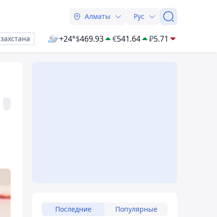
Алматы
Рус
+24°
$
469.93
€
541.64
₽
5.71
азахстана
Последние
Популярные