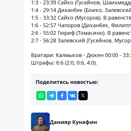
1:3 - 23:39 Сайко (Гусейнов, Шаиxмедд
1:4 - 29:14 Диxанбек (Боико, Залевский
1:5 - 33:32 Сайко (Мусоров). В равенст
1:6 - 52:57 Чапоров (Диxанбек, Филип
2:6 - 55:02 Гюриф (Томасино). В равенс
2:7 - 56:28 Залевский (Гусейнов, Мусо
Вратари: Калмыков - Дюкен 00:00 - 33:
Штрафы: 6:6 (2:0, 0:6, 4:0).
Поделитесь новостью:
Данияр Кунафин