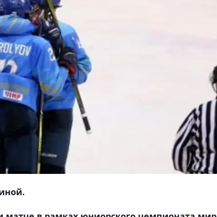
аиной.
м матче в рамках юниорского чемпионата мир