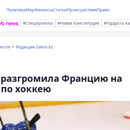
Политика
Мир
Финансы
Статьи
Происшествия
Право
#Спецпроекты
#Новая Конституция
#Гордость К
вости
Редакция Zakon.kz
а разгромила Францию на
 по хоккею