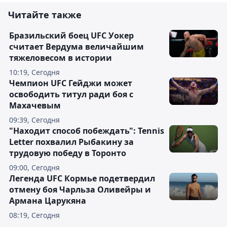
Читайте также
Бразильский боец UFC Уокер
считает Вердума величайшим
тяжеловесом в истории
10:19, Сегодня
Чемпион UFC Гейджи может
освободить титул ради боя с
Махачевым
09:39, Сегодня
"Находит способ побеждать": Tennis
Letter похвалил Рыбакину за
трудовую победу в Торонто
09:00, Сегодня
Легенда UFC Кормье подетвердил
отмену боя Чарльза Оливейры и
Армана Царукяна
08:19, Сегодня