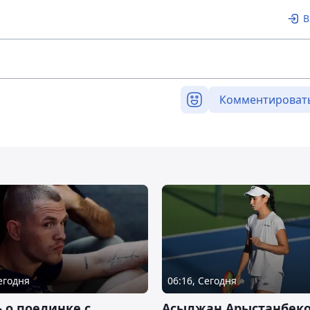
В
Комментироват
Сегодня
06:16, Сегодня
– о поединке с
Асылжан Арыстанбек