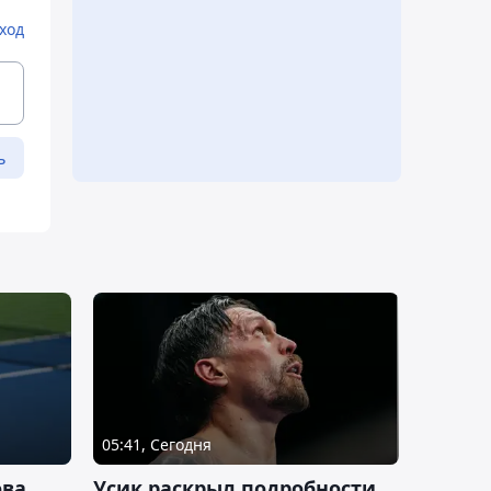
ход
ь
05:41, Сегодня
ова
Усик раскрыл подробности