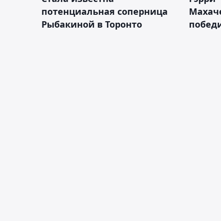
потенциальная соперница
Махаче
Рыбакиной в Торонто
побед