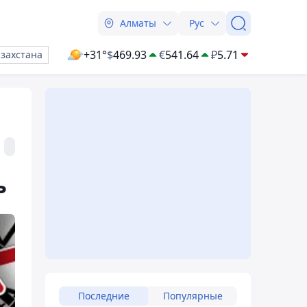
Алматы
Рус
+31°
$
469.93
€
541.64
₽
5.71
азахстана
ь
Последние
Популярные