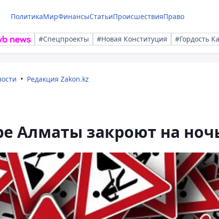
Политика
Мир
Финансы
Статьи
Происшествия
Право
#Спецпроекты
#Новая Конституция
#Гордость К
вости
Редакция Zakon.kz
ре Алматы закроют на ноч