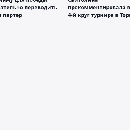
зательно переводить
прокомментировала в
в партер
4-й круг турнира в То