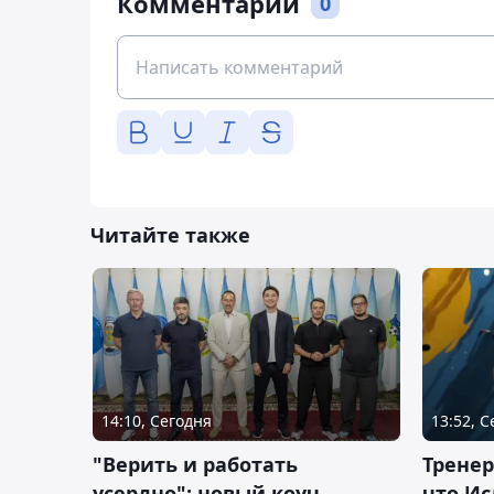
Комментарии
0
Читайте также
14:10, Сегодня
13:52, 
"Верить и работать
Тренер
усердно": новый коуч
что Ис