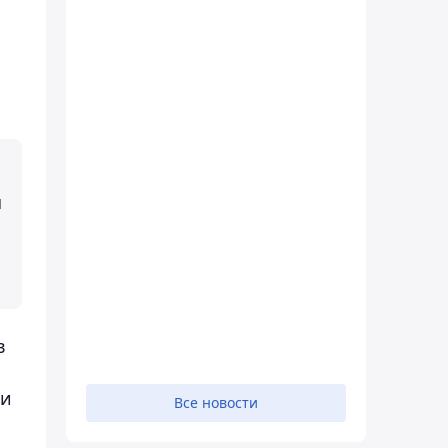
й
в
ии
Все новости