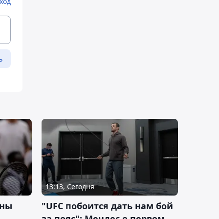
ход
ь
13:13, Сегодня
ины
"UFC побоится дать нам бой
за пояс": Мендес о первом