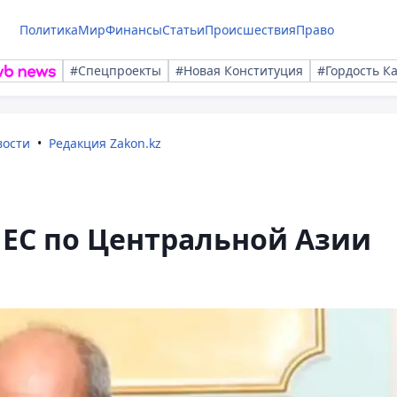
Политика
Мир
Финансы
Статьи
Происшествия
Право
#Спецпроекты
#Новая Конституция
#Гордость К
вости
Редакция Zakon.kz
 ЕС по Центральной Азии