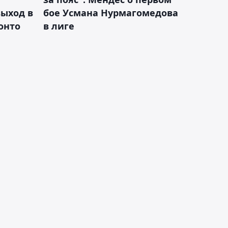
ыход в
бое Усмана Нурмагомедова
ронто
в лиге