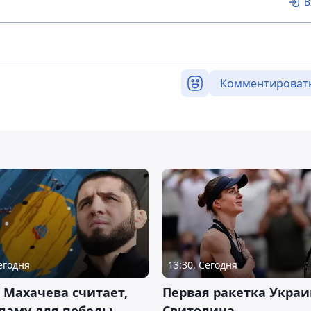
В
Комментироват
Сегодня
13:30, Сегодня
 Махачева считает,
Первая ракетка Укра
ламу для победы
Свитолина