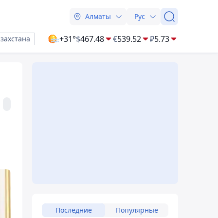
Алматы
Рус
+31°
$
467.48
€
539.52
₽
5.73
азахстана
Последние
Популярные