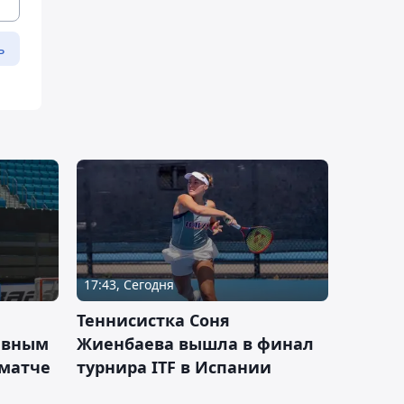
ь
17:43, Сегодня
Теннисистка Соня
ивным
Жиенбаева вышла в финал
 матче
турнира ITF в Испании