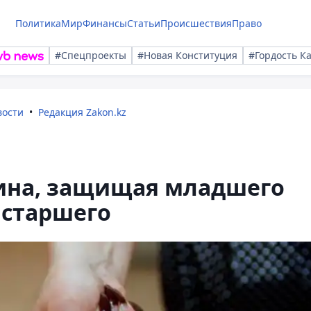
Политика
Мир
Финансы
Статьи
Происшествия
Право
#Спецпроекты
#Новая Конституция
#Гордость К
вости
Редакция Zakon.kz
ина, защищая младшего
 старшего