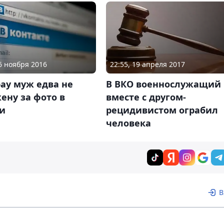
26 ноября 2016
22:55, 19 апреля 2017
ау муж едва не
В ВКО военнослужащий
ену за фото в
вместе с другом-
ти
рецидивистом ограбил
человека
В