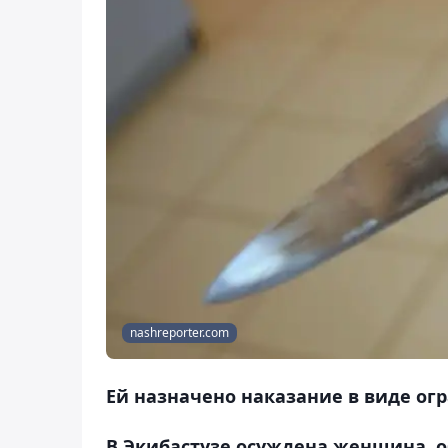
nashreporter.com
Ей назначено наказание в виде огр
В Экибастузе осуждена женщина,