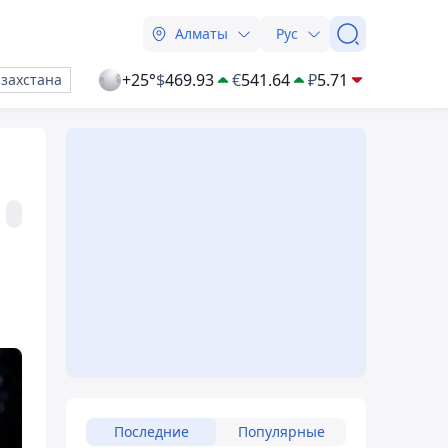
Алматы
Рус
+25°
$
469.93
€
541.64
₽
5.71
азахстана
Последние
Популярные