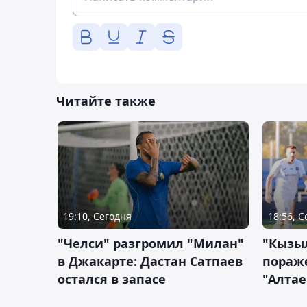
Читайте также
19:10, Сегодня
18:56, 
"Челси" разгромил "Милан"
"Кызыл
в Джакарте: Дастан Сатпаев
пораже
остался в запасе
"Алтае