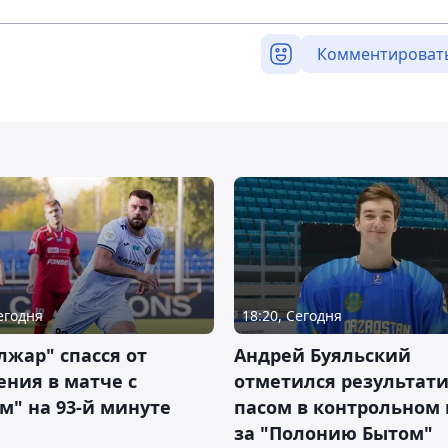
Комментироват
Сегодня
18:20, Сегодня
жар" спасся от
Андрей Буяльский
ния в матче с
отметился результат
м" на 93-й минуте
пасом в контрольном
за "Полонию Бытом"