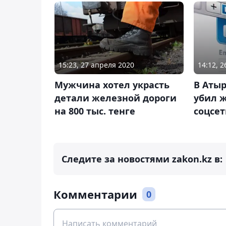
15:23, 27 апреля 2020
14:12, 
Мужчина хотел украсть
В Атыр
детали железной дороги
убил ж
на 800 тыс. тенге
соцсе
Следите за новостями zakon.kz в:
Комментарии
0