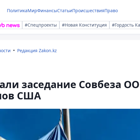
Политика
Мир
Финансы
Статьи
Происшествия
Право
#Спецпроекты
#Новая Конституция
#Гордость К
вости
Редакция Zakon.kz
вали заседание Совбеза О
нов США