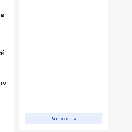
 в
и
ей
что
Все новости