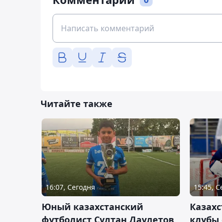
Читайте также
16:07, Сегодня
15:45, 
Юный казахстанский
Казах
футболист Султан Даулетов
клубы 