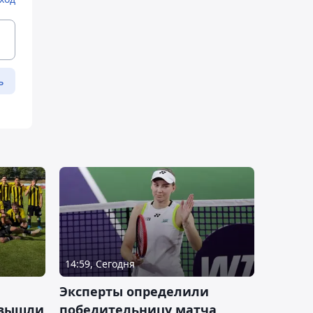
ь
14:59, Сегодня
Эксперты определили
 вышли
победительницу матча