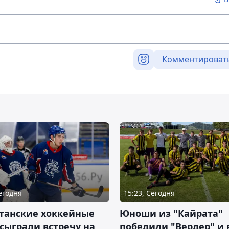
Комментироват
Сегодня
15:23, Сегодня
станские хоккейные
Юноши из "Кайрата"
сыграли встречу на
победили "Вердер" и