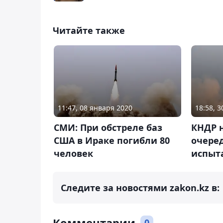
Читайте также
11:47, 08 января 2020
18:58, 
СМИ: При обстреле баз
КНДР н
США в Ираке погибли 80
очере
человек
испыт
Следите за новостями zakon.kz в:
Комментарии
0