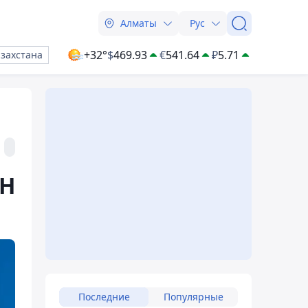
Алматы
Рус
+32°
$
469.93
€
541.64
₽
5.71
азахстана
ОН
Последние
Популярные