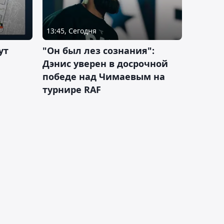
13:45, Сегодня
ут
"Он был лез сознания":
Дэнис уверен в досрочной
победе над Чимаевым на
турнире RAF