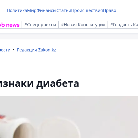
Политика
Мир
Финансы
Статьи
Происшествия
Право
#Спецпроекты
#Новая Конституция
#Гордость К
вости
Редакция Zakon.kz
изнаки диабета