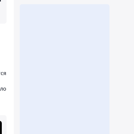
тся
оло