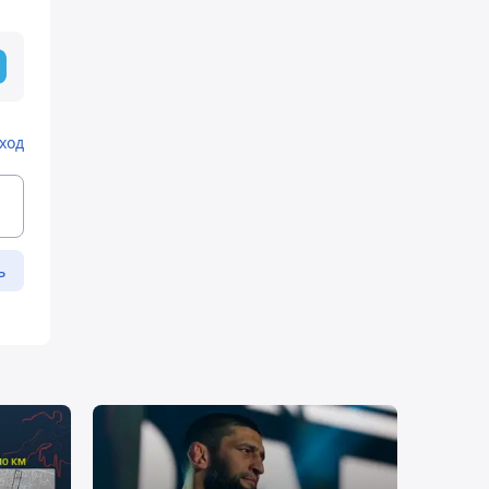
ход
ь