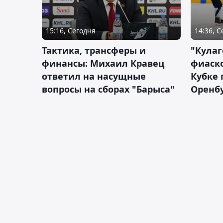
15:16, Сегодня
14:36, 
Тактика, трансферы и
"Кулаг
финансы: Михаил Кравец
фиаско
ответил на насущные
Кубке 
вопросы на сборах "Барыса"
Оренбу