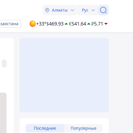
Алматы
Рус
+33°
$
469.93
€
541.64
₽
5.71
азахстана
Последние
Популярные