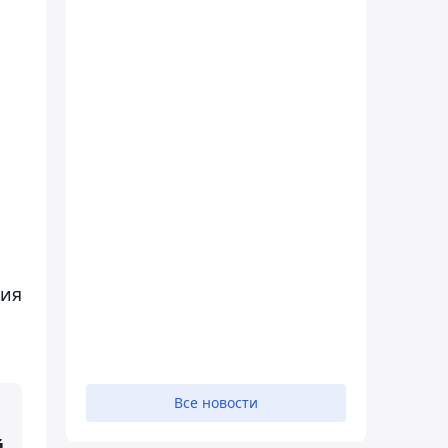
ция
Все новости
й