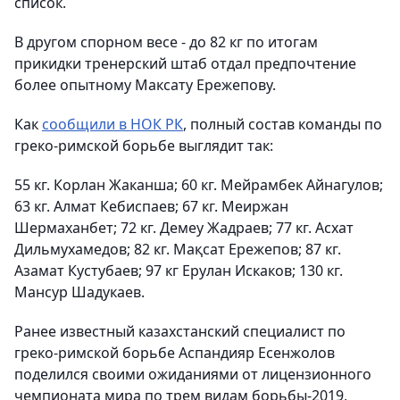
список.
В другом спорном весе - до 82 кг по итогам
прикидки тренерский штаб отдал предпочтение
более опытному Максату Ережепову.
Как
сообщили в НОК РК
, полный состав команды по
греко-римской борьбе выглядит так:
55 кг. Корлан Жаканша; 60 кг. Мейрамбек Айнагулов;
63 кг. Алмат Кебиспаев; 67 кг. Меиржан
Шермаханбет; 72 кг. Демеу Жадраев; 77 кг. Асхат
Дильмухамедов; 82 кг. Мақсат Ережепов; 87 кг.
Азамат Кустубаев; 97 кг Ерулан Искаков; 130 кг.
Мансур Шадукаев.
Ранее известный казахстанский специалист по
греко-римской борьбе Аспандияр Есенжолов
поделился своими ожиданиями от лицензионного
чемпионата мира по трем видам борьбы-2019,