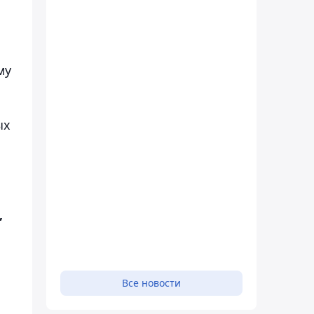
му
ых
,
Все новости