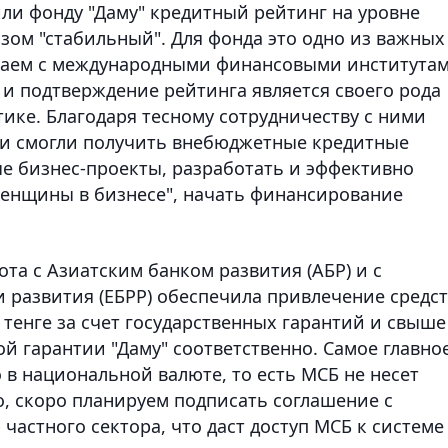
дили фонду "Даму" кредитный рейтинг на уровне
озом "стабильный". Для фонда это одно из важных
чаем с международными финансовыми института
 и подтверждение рейтинга является своего рода
ике. Благодаря тесному сотрудничеству с ними
и смогли получить внебюджетные кредитные
ые бизнес-проекты, разработать и эффективно
Женщины в бизнесе", начать финансирование
ота с Азиатским банком развития (АБР) и с
 развития (ЕБРР) обеспечила привлечение средс
 тенге за счет государственных гарантий и свыше
ой гарантии "Даму" соответственно. Самое главное
в национальной валюте, то есть МСБ не несет
о, скоро планируем подписать соглашение с
астного сектора, что даст доступ МСБ к системе