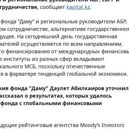
трудничестве,
сообщает
kapital.kz
.
 фонда "Даму" и региональные руководители АБР,
ом сотрудничестве, альтернативе государственно
ущее. На сегодняшний день государственная
ателей осуществляется по всем направлениям,
го финансирования от международных финансов
е институты из разных сфер вкладывают
окального МСБ, поскольку отечественные
я в фарватере тенденций глобальной экономики.
ния фонда "Даму" Даулет Абилкаиров уточнил
ассказал о результатах, которых удалось
у фонда с глобальными финансовыми
едущие рейтинговые агентства Moody’s Investors