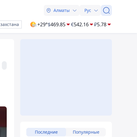
Алматы
Рус
+29°
$
469.85
€
542.16
₽
5.78
азахстана
Последние
Популярные