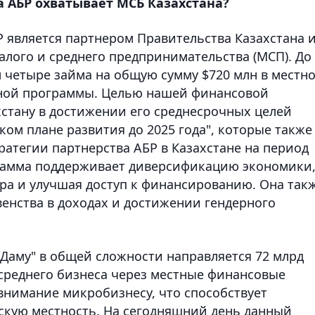
 АБР охватывает МСБ Казахстана?
Р является партнером Правительства Казахстана 
алого и среднего предпринимательства (МСП). До
 четыре займа на общую сумму $720 млн в местн
ной программы. Целью нашей финансовой
хстану в достижении его среднесрочных целей
ком плане развития до 2025 года", которые также
ратегии партнерства АБР в Казахстане на период
ограмма поддерживает диверсификацию экономики
ора и улучшая доступ к финансированию. Она так
венства в доходах и достижении гендерного
"Даму" в общей сложности направляется 72 млрд
 среднего бизнеса через местные финансовые
внимание микробизнесу, что способствует
скую местность. На сегодняшний день данный