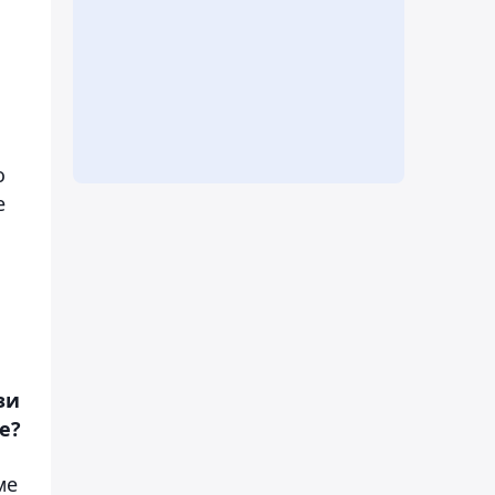
й
о
е
зи
е?
ме