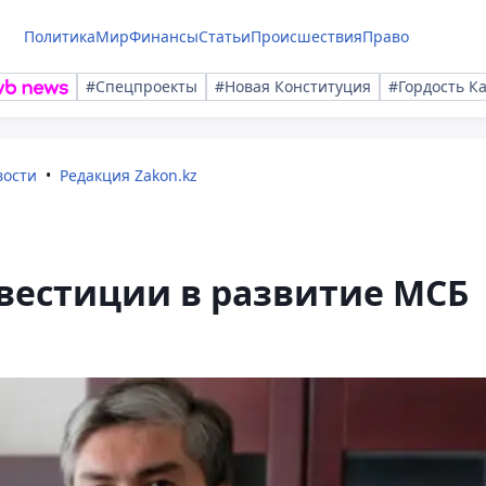
Политика
Мир
Финансы
Статьи
Происшествия
Право
#Спецпроекты
#Новая Конституция
#Гордость К
вости
Редакция Zakon.kz
естиции в развитие МСБ