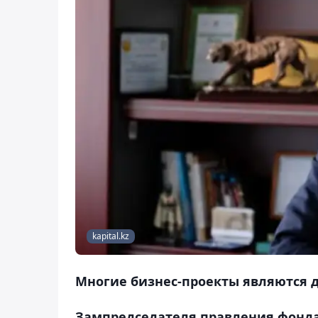
kapital.kz
Многие бизнес-проекты являются 
Зампредседателя правления фонда 