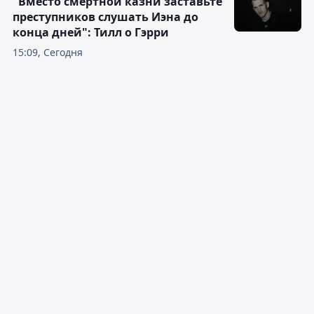
"Вместо смертной казни заставьте
преступников слушать Иэна до
конца дней": Тилл о Гэрри
15:09, Сегодня