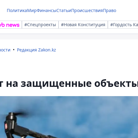
Политика
Мир
Финансы
Статьи
Происшествия
Право
#Спецпроекты
#Новая Конституция
#Гордость К
вости
Редакция Zakon.kz
т на защищенные объект