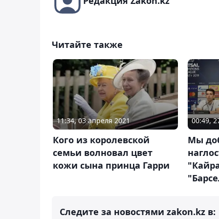
Редакция Zakon.kz
Читайте также
11:34, 03 апреля 2021
00:49, 
Кого из королевской
Мы до
семьи волновал цвет
наглос
кожи сына принца Гарри
"Кайра
"Барс
Следите за новостями zakon.kz в: