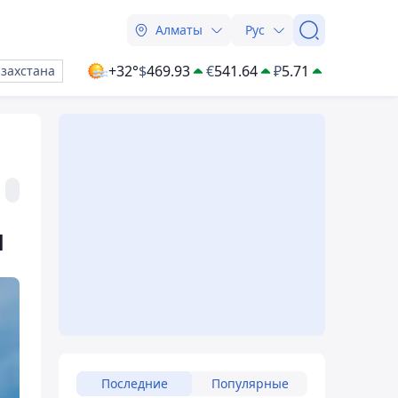
Алматы
Рус
+32°
$
469.93
€
541.64
₽
5.71
азахстана
ы
Последние
Популярные