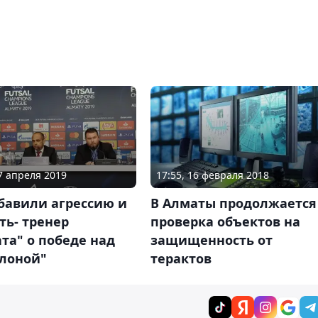
27 апреля 2019
17:55, 16 февраля 2018
бавили агрессию и
В Алматы продолжается
ть- тренер
проверка объектов на
та" о победе над
защищенность от
елоной"
терактов