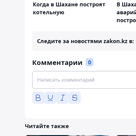
В Шаха
Когда в Шахане построят
авари
котельную
постр
Следите за новостями zakon.kz в:
Комментарии
0
Читайте также