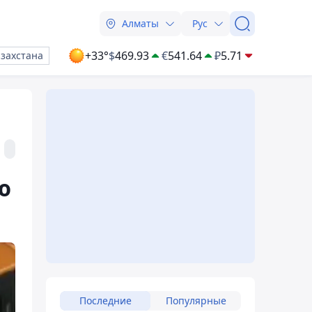
Алматы
Рус
+33°
$
469.93
€
541.64
₽
5.71
азахстана
ю
Последние
Популярные