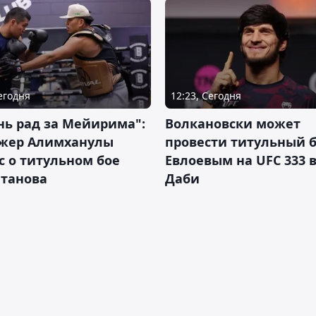
Сегодня
12:23, Сегодня
нь рад за Мейирима":
Волкановски может
жер Алимханулы
провести титульный б
 о титульном бое
Евлоевым на UFC 333 в
лтанова
Даби