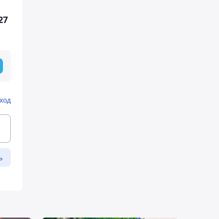
27
ход
ь