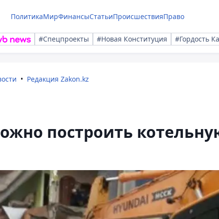
Политика
Мир
Финансы
Статьи
Происшествия
Право
#Спецпроекты
#Новая Конституция
#Гордость К
вости
Редакция Zakon.kz
ложно построить котельну