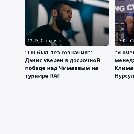
13:45, Сегодня
13:05, 
"Он был лез сознания":
"Я оче
Дэнис уверен в досрочной
менед
победе над Чимаевым на
Климас
турнире RAF
Нурсу