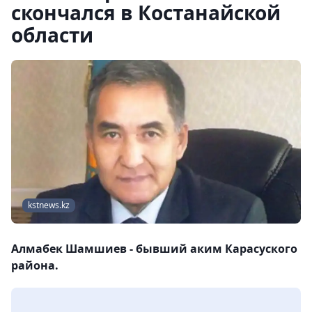
скончался в Костанайской
области
kstnews.kz
Алмабек Шамшиев - бывший аким Карасуского
района.