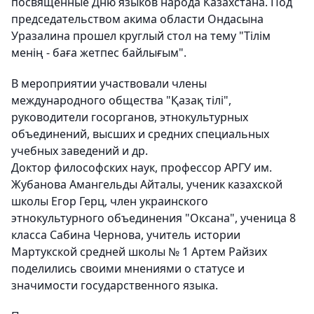
посвященные Дню языков народа Казахстана. Под
председательством акима области Ондасына
Уразалина прошел круглый стол на тему "Тілім
менің - баға жетпес байлығым".
В мероприятии участвовали члены
международного общества "Қазақ тілі",
руководители госорганов, этнокультурных
объединений, высших и средних специальных
учебных заведений и др.
Доктор философских наук, профессор АРГУ им.
Жубанова Амангельды Айталы, ученик казахской
школы Егор Герц, член украинского
этнокультурного объединения "Оксана", ученица 8
класса Сабина Чернова, учитель истории
Мартукской средней школы № 1 Артем Райзих
поделились своими мнениями о статусе и
значимости государственного языка.