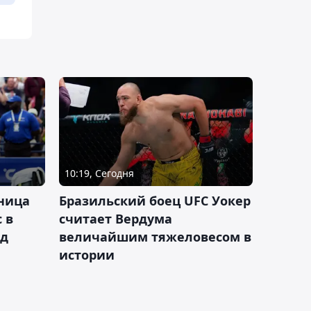
10:19, Сегодня
ница
Бразильский боец UFC Уокер
 в
считает Вердума
ад
величайшим тяжеловесом в
истории