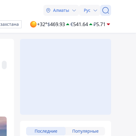
Алматы
Рус
+32°
$
469.93
€
541.64
₽
5.71
азахстана
Последние
Популярные