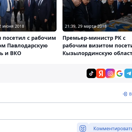
22 июня 2018
21:39, 29 марта 2018
 посетил с рабочим
Премьер-министр РК с
ом Павлодарскую
рабочим визитом посет
ь и ВКО
Кызылординскую облас
В
Комментироват