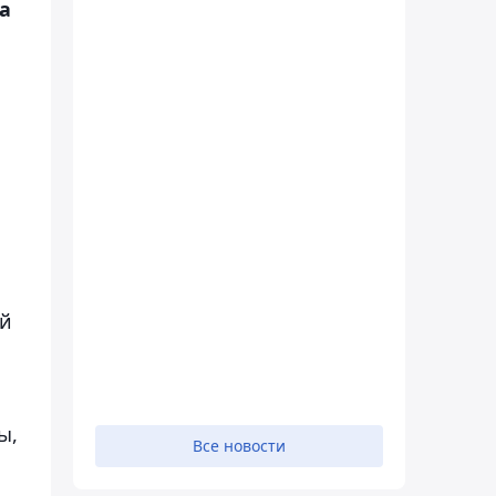
а
ой
ы,
Все новости