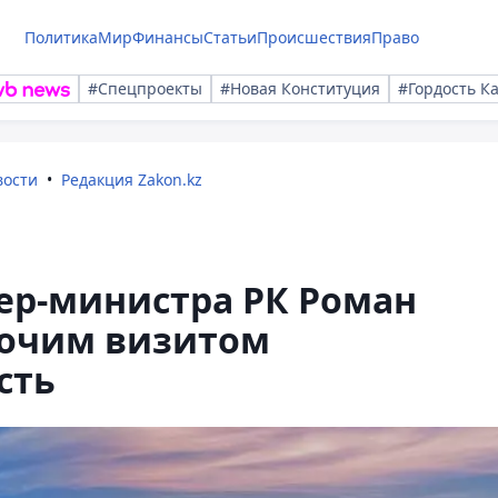
Политика
Мир
Финансы
Статьи
Происшествия
Право
#Спецпроекты
#Новая Конституция
#Гордость К
вости
Редакция Zakon.kz
ер-министра РК Роман
бочим визитом
сть