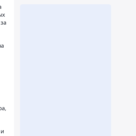
а
ых
 за
ва
ра,
 и