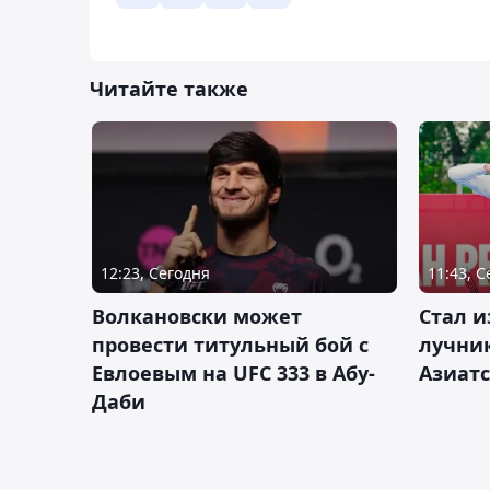
Читайте также
12:23, Сегодня
11:43, 
Волкановски может
Стал и
провести титульный бой с
лучник
Евлоевым на UFC 333 в Абу-
Азиатс
Даби