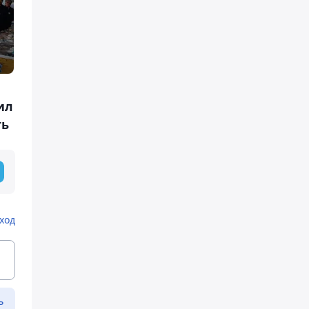
ил
ть
ход
ь