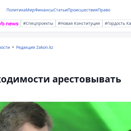
Политика
Мир
Финансы
Статьи
Происшествия
Право
#Спецпроекты
#Новая Конституция
#Гордость К
вости
Редакция Zakon.kz
ходимости арестовывать