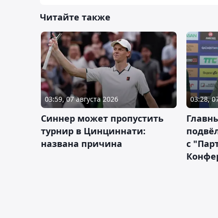
Читайте также
03:59, 07 августа 2026
03:28, 0
Синнер может пропустить
Главны
турнир в Цинциннати:
подвёл
названа причина
с "Пар
Конфе