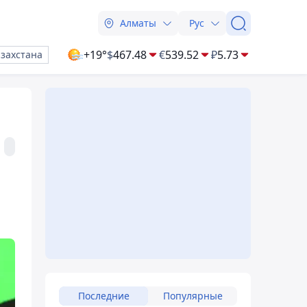
Алматы
Рус
+19°
$
467.48
€
539.52
₽
5.73
азахстана
Последние
Популярные