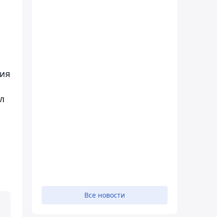
ы
ния
л
Все новости