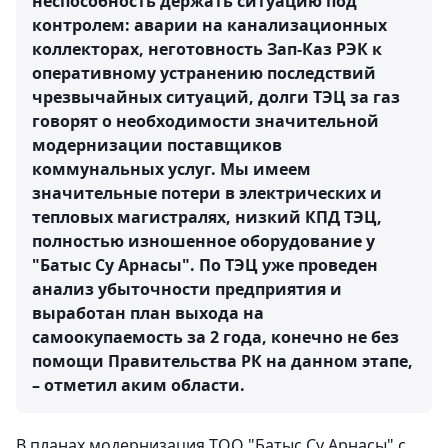
неспособность держать ситуацию под
контролем: аварии на канализационных
коллекторах, неготовность Зап-Каз РЭК к
оперативному устранению последствий
чрезвычайных ситуаций, долги ТЭЦ за газ
говорят о необходимости значительной
модернизации поставщиков
коммунальных услуг. Мы имеем
значительные потери в электрических и
тепловых магистралях, низкий КПД ТЭЦ,
полностью изношенное оборудование у
"Батыс Су Арнасы". По ТЭЦ уже проведен
анализ убыточности предприятия и
выработан план выхода на
самоокупаемость за 2 года, конечно не без
помощи Правительства РК на данном этапе,
– отметил аким области.
В планах модернизация ТОО "Батыс Су Арнасы" с