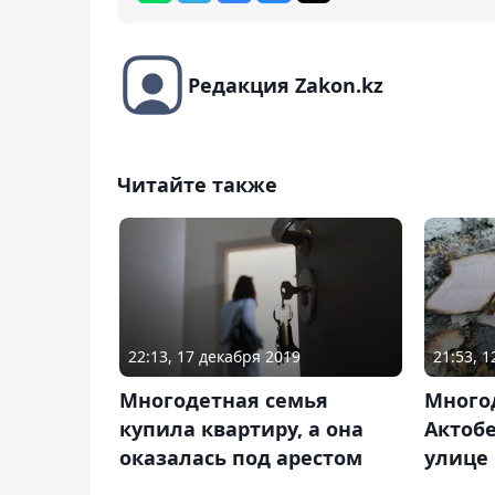
Редакция Zakon.kz
Читайте также
22:13, 17 декабря 2019
21:53, 
Многодетная семья
Много
купила квартиру, а она
Актобе
оказалась под арестом
улице