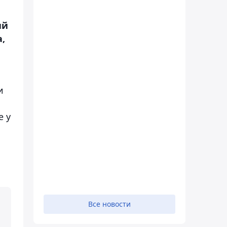
ий
,
и
е у
Все новости