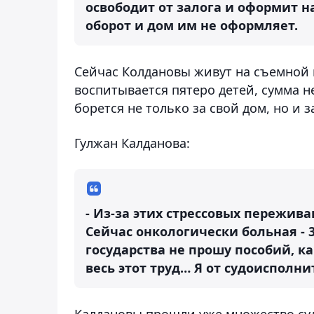
освободит от залога и оформит н
оборот и дом им не оформляет.
Сейчас Колдановы живут на съемной кв
воспитывается пятеро детей, сумма н
борется не только за свой дом, но и з
Гулжан Калданова:
- Из-за этих стрессовых пережива
Сейчас онкологически больная - 3
государства не прошу пособий, как
весь этот труд… Я от судоисполн
Калдановы прошли уже множество су