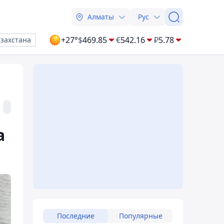
Алматы
Рус
+27°
$
469.85
€
542.16
₽
5.78
азахстана
а
Последние
Популярные