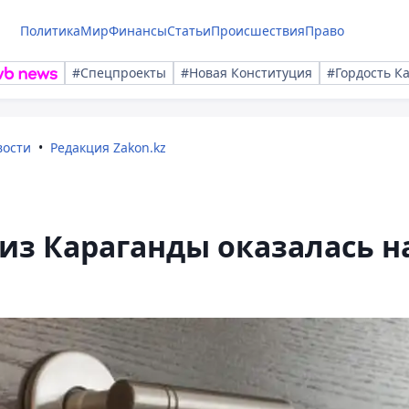
Политика
Мир
Финансы
Статьи
Происшествия
Право
#Спецпроекты
#Новая Конституция
#Гордость К
вости
Редакция Zakon.kz
из Караганды оказалась н