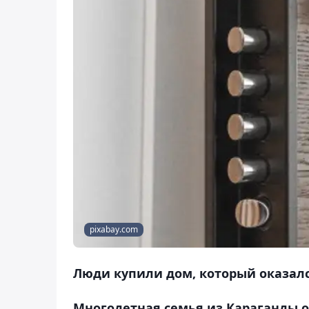
pixabay.com
Люди купили дом, который оказалс
Многодетная семья из Караганды о