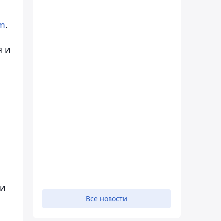
om
.
я и
ти
Все новости