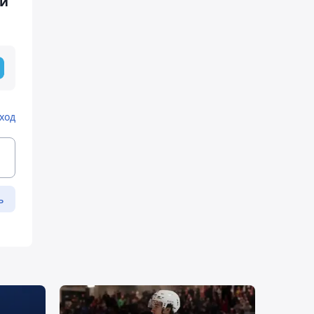
ий
ход
ь