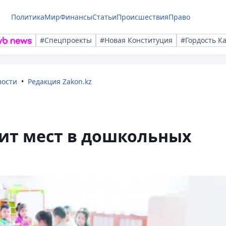
Политика
Мир
Финансы
Статьи
Происшествия
Право
#Спецпроекты
#Новая Конституция
#Гордость К
вости
Редакция Zakon.kz
ит мест в дошкольных