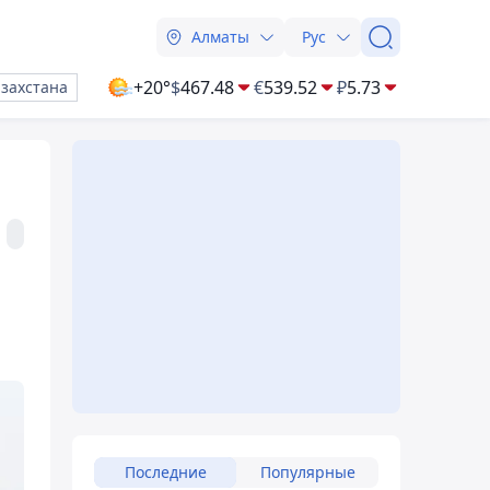
Алматы
Рус
+20°
$
467.48
€
539.52
₽
5.73
азахстана
Последние
Популярные