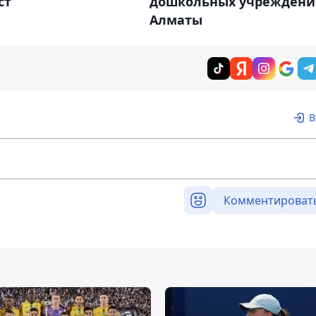
ст
дошкольных учрежден
Алматы
В
Комментироват