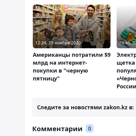
12:24, 29 ноября 2020
19:46, 
Американцы потратили $9
Элект
млрд на интернет-
щетка
покупки в "черную
попул
пятницу"
«Черн
Росси
Следите за новостями zakon.kz в:
Комментарии
0