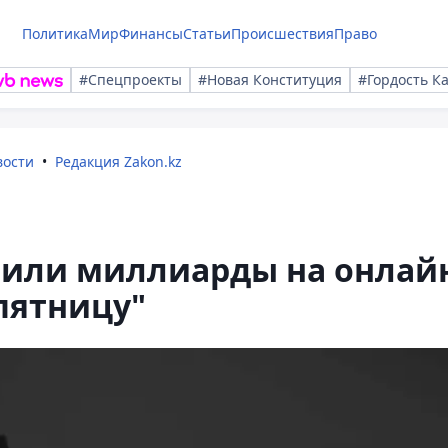
Политика
Мир
Финансы
Статьи
Происшествия
Право
#Спецпроекты
#Новая Конституция
#Гордость К
вости
Редакция Zakon.kz
или миллиарды на онлай
пятницу"