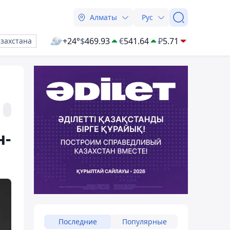
Алматы
Рус
+24°
$
469.93
€
541.64
₽
5.71
азахстана
н-
Последние
Популярные