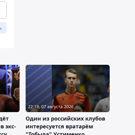
ь
22:19, 07 августа 2026
дёт
Один из российских клубов
 экс-
интересуется вратарём
ксу
"Тобыла" Устименко