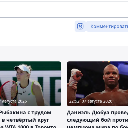
Комментироват
7 августа 2026
22:52, 07 августа 2026
Рыбакина с трудом
Даниэль Дюбуа прове
в четвёртый круг
следующий бой против
а WTA 1000 в Торонто
чемпиона мира по бо