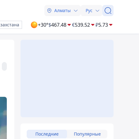
Алматы
Рус
+30°
$
467.48
€
539.52
₽
5.73
азахстана
Последние
Популярные