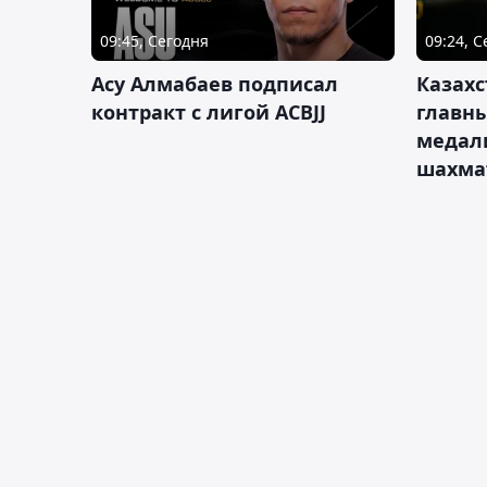
09:45, Сегодня
09:24, 
Асу Алмабаев подписал
Казахс
контракт с лигой ACBJJ
главны
медал
шахма