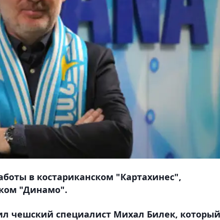
боты в костариканском "Картахинес",
ком "Динамо".
вил чешский специалист Михал Билек, которы