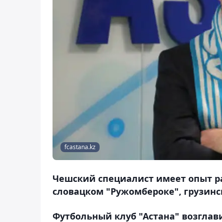
fcastana.kz
Чешский специалист имеет опыт ра
словацком "Ружомбероке", грузинс
Футбольный клуб "Астана" возгла