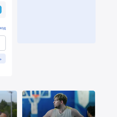
ход
ь