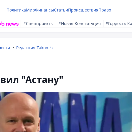
Политика
Мир
Финансы
Статьи
Происшествия
Право
#Спецпроекты
#Новая Конституция
#Гордость К
вости
Редакция Zakon.kz
вил "Астану"