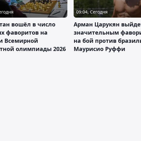
Сегодня
09:04, Сегодня
тан вошёл в число
Арман Царукян выйде
х фаворитов на
значительным фавор
и Всемирной
на бой против бразил
тной олимпиады 2026
Маурисио Руффи