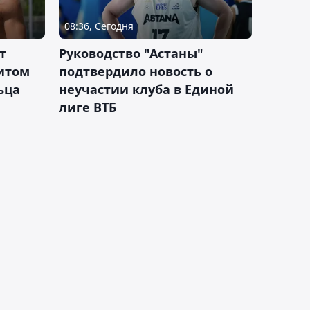
08:36, Сегодня
т
Руководство "Астаны"
итом
подтвердило новость о
ьца
неучастии клуба в Единой
лиге ВТБ