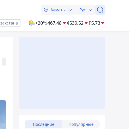
Алматы
Рус
+20°
$
467.48
€
539.52
₽
5.73
азахстана
Последние
Популярные