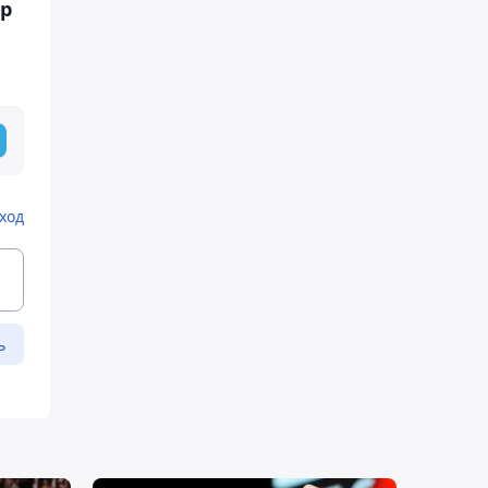
ир
ход
ь