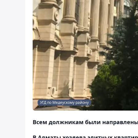
УГД по Медеускому району
Всем должникам были направлены
В Алматы хозяева элитных квартир