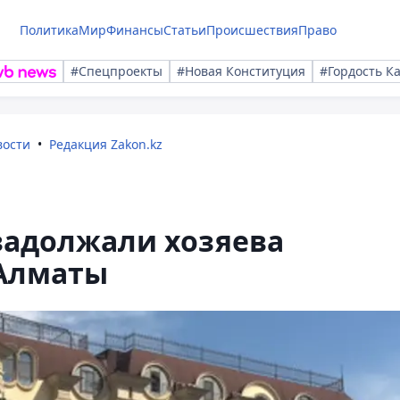
Политика
Мир
Финансы
Статьи
Происшествия
Право
#Спецпроекты
#Новая Конституция
#Гордость К
вости
Редакция Zakon.kz
 задолжали хозяева
 Алматы