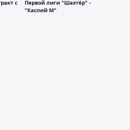
ракт с
Первой лиги "Шахтёр" -
"Каспий М"