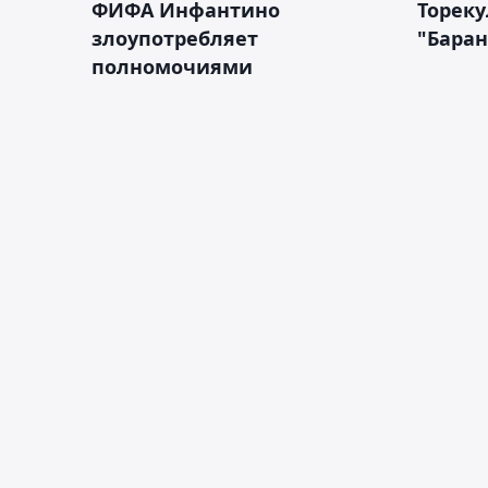
ФИФА Инфантино
Тореку
злоупотребляет
"Бара
полномочиями