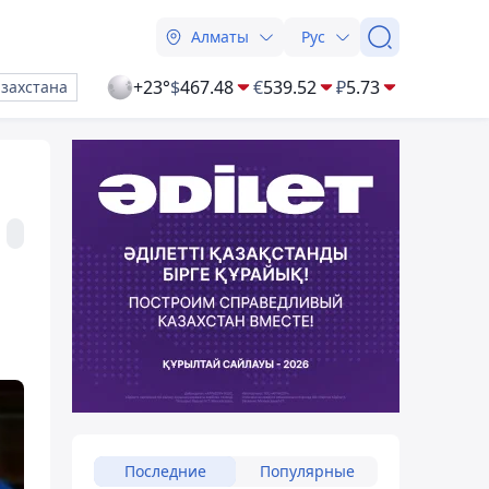
Алматы
Рус
+23°
$
467.48
€
539.52
₽
5.73
азахстана
Последние
Популярные