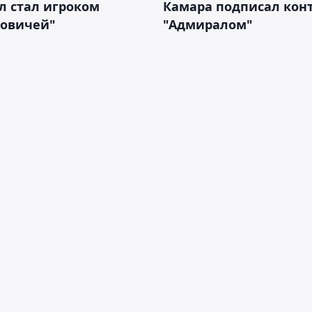
л стал игроком
Камара подписал конт
новичей"
"Адмиралом"