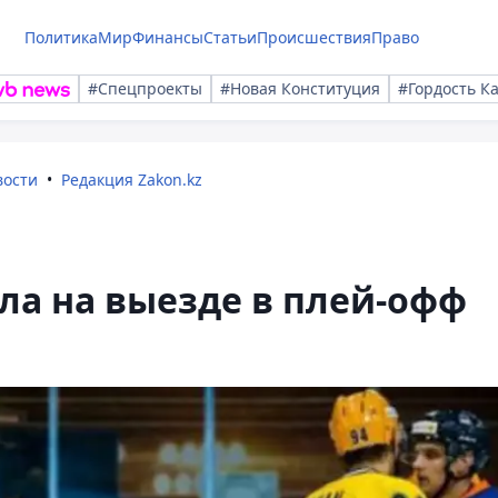
Политика
Мир
Финансы
Статьи
Происшествия
Право
#Спецпроекты
#Новая Конституция
#Гордость К
вости
Редакция Zakon.kz
ла на выезде в плей-офф