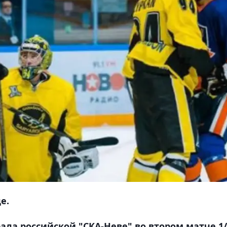
е.
ала российской "СКА-Неве" во втором матче 1/