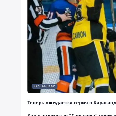
ХК "СКА-Нева"
Теперь ожидается серия в Караганд
Карагандинская "Сарыарка" проигр