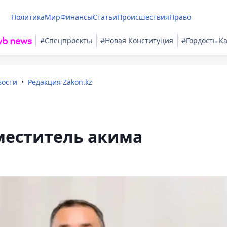
Политика
Мир
Финансы
Статьи
Происшествия
Право
#Спецпроекты
#Новая Конституция
#Гордость К
вости
Редакция Zakon.kz
меститель акима