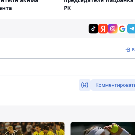
тители акима
председателя Нацбанка
ента
РК
В
Комментироват