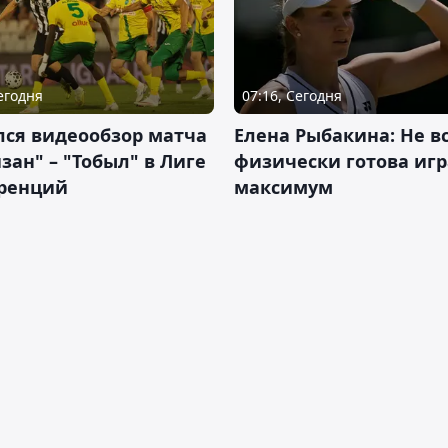
Сегодня
07:16, Сегодня
лся видеообзор матча
Елена Рыбакина: Не в
зан" – "Тобыл" в Лиге
физически готова игр
ренций
максимум