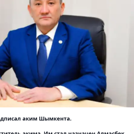
одписал аким Шымкента.
титель акима. Им стал назначен Алмасбек