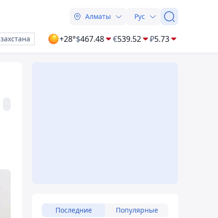
Алматы
Рус
+28°
$
467.48
€
539.52
₽
5.73
азахстана
Последние
Популярные