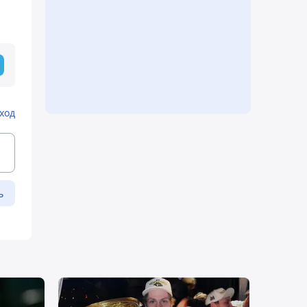
ход
ь