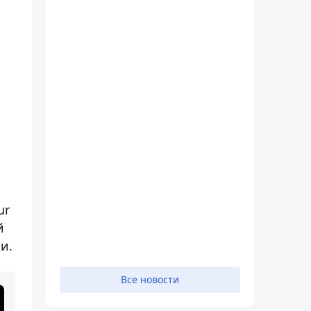
ur
й
и.
Все новости