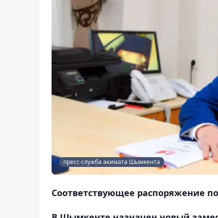
пресс-служба акимата Шымкента
Соответствующее распоряжение п
В Шымкенте назначен новый замес