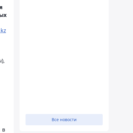
я
ных
.kz
),
и
Все новости
 в