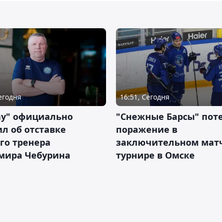
Сегодня
16:51, Сегодня
ау" официально
"Снежные Барсы" пот
л об отставке
поражение в
го тренера
заключительном матч
мира Чебурина
турнире в Омске