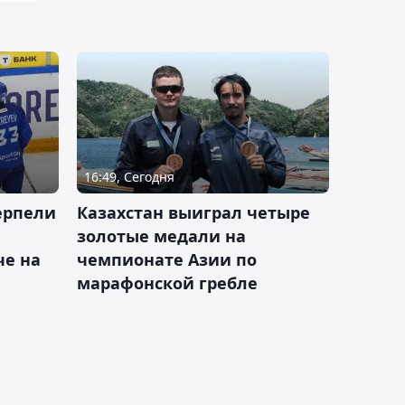
16:49, Сегодня
ерпели
Казахстан выиграл четыре
золотые медали на
е на
чемпионате Азии по
марафонской гребле