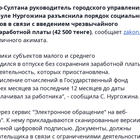
р-Султана руководитель городского управлени
ауле Нургожина разъяснила порядок социаль
в в связи с введением чрезвычайного
работной платы (42 500 тенге)
, сообщает
zakon
личного акимата.
ики субъектов малого и среднего
ился в отпуске без сохранения заработной платы
ятельность, которых приостановлена.
исление отчислений в Государственный фонд
ех месяцев за последние 12 месяцев до даты
лачивал за работника", - сообщила С. Нургожина.
рез сервис "Электронное обращение" на веб-
а". К нему прикладываются сканированные верси
онной цифровой подписью. Документы, должны
ательщика в связи с ограничениями деятельности