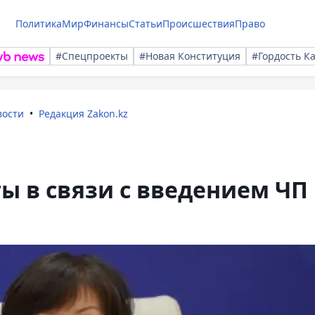
Политика
Мир
Финансы
Статьи
Происшествия
Право
#Спецпроекты
#Новая Конституция
#Гордость К
вости
Редакция Zakon.kz
ы в связи с введением ЧП 