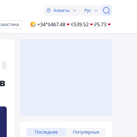
Алматы
Рус
+34°
$
467.48
€
539.52
₽
5.73
азахстана
в
Последние
Популярные